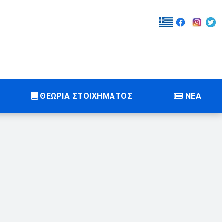
ΘΕΩΡΙΑ ΣΤΟΙΧΗΜΑΤΟΣ
ΝΕΑ