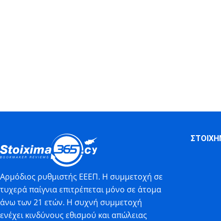
ΣΤΟΙΧΗ
Αρμόδιος ρυθμιστής ΕΕΕΠ. Η συμμετοχή σε
τυχερά παίγνια επιτρέπεται μόνο σε άτομα
άνω των 21 ετών. Η συχνή συμμετοχή
ενέχει κινδύνους εθισμού και απώλειας