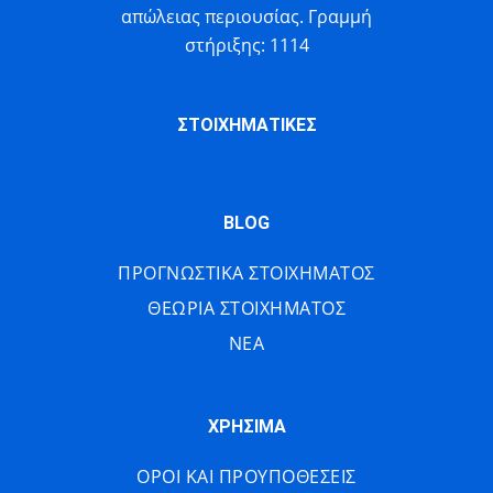
απώλειας περιουσίας. Γραμμή
στήριξης: 1114
ΣΤΟΙΧΗΜΑΤΙΚΕΣ
BLOG
ΠΡΟΓΝΩΣΤΙΚΑ ΣΤΟΙΧΗΜΑΤΟΣ
ΘΕΩΡΙΑ ΣΤΟΙΧΗΜΑΤΟΣ
ΝΕΑ
ΧΡΗΣΙΜΑ
ΟΡΟΙ ΚΑΙ ΠΡΟΥΠΟΘΕΣΕΙΣ