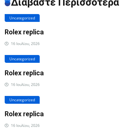
Διαβάστε Περισσότερα
Uncategorized
Rolex replica
16 Ιουλίου, 2026
Uncategorized
Rolex replica
16 Ιουλίου, 2026
Uncategorized
Rolex replica
16 Ιουλίου, 2026