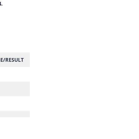
4.
E/RESULT