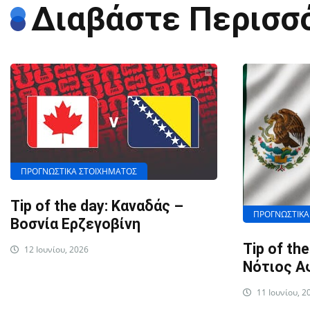
Διαβάστε Περισσ
ΠΡΟΓΝΩΣΤΙΚΑ ΣΤΟΙΧΗΜΑΤΟΣ
Tip of the day: Καναδάς –
ΠΡΟΓΝΩΣΤΙΚΑ
Βοσνία Ερζεγοβίνη
Tip of th
12 Ιουνίου, 2026
Νότιος Α
11 Ιουνίου, 2