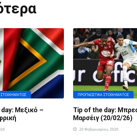
ότερα
 ΣΤΟΙΧΗΜΑΤΟΣ
ΠΡΟΓΝΩΣΤΙΚΑ ΣΤΟΙΧΗΜΑΤΟΣ
e day: Μεξικό –
Tip of the day: Μπρε
φρική
Μαρσέιγ (20/02/26)
026
20 Φεβρουαρίου, 2026