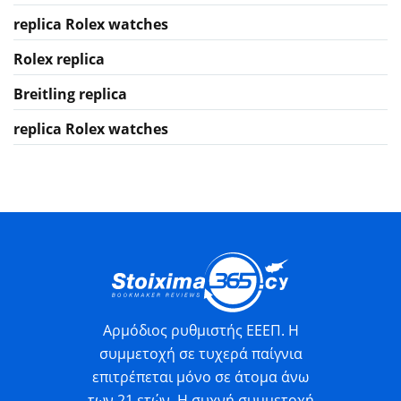
replica Rolex watches
Rolex replica
Breitling replica
replica Rolex watches
Αρμόδιος ρυθμιστής ΕΕΕΠ. Η
συμμετοχή σε τυχερά παίγνια
επιτρέπεται μόνο σε άτομα άνω
των 21 ετών. Η συχνή συμμετοχή