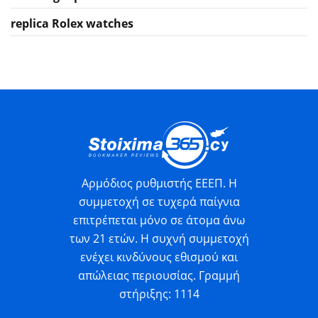
replica Rolex watches
Αρμόδιος ρυθμιστής ΕΕΕΠ. Η
συμμετοχή σε τυχερά παίγνια
επιτρέπεται μόνο σε άτομα άνω
των 21 ετών. Η συχνή συμμετοχή
ενέχει κινδύνους εθισμού και
απώλειας περιουσίας. Γραμμή
στήριξης: 1114