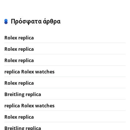
Πρόσφατα άρθρα
Rolex replica
Rolex replica
Rolex replica
replica Rolex watches
Rolex replica
Breitling replica
replica Rolex watches
Rolex replica
Breitling replica