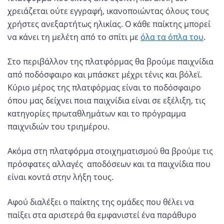
χρειάζεται ούτε εγγραφή, ικανοποιώντας όλους τους
χρήστες ανεξαρτήτως ηλικίας. Ο κάθε παίκτης μπορεί
να κάνει τη μελέτη από το σπίτι με
όλα τα όπλα του
.
Στο περιβάλλον της πλατφόρμας θα βρούμε παιχνίδια
από ποδόσφαιρο και μπάσκετ μέχρι τένις και βόλεϊ.
Κύριο μέρος της πλατφόρμας είναι το ποδόσφαιρο
όπου μας δείχνει ποια παιχνίδια είναι σε εξέλιξη, τις
κατηγορίες πρωταθλημάτων και το πρόγραμμα
παιχνιδιών του τριημέρου.
Ακόμα στη πλατφόρμα στοιχηματισμού θα βρούμε τις
πρόσφατες αλλαγές αποδόσεων και τα παιχνίδια που
είναι κοντά στην λήξη τους.
Αφού διαλέξει ο παίκτης της ομάδες που θέλει να
παίξει στα αριστερά θα εμφανιστεί ένα παράθυρο