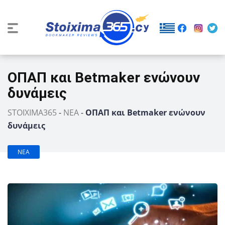
ΟΠΑΠ και Betmaker ενώνουν
δυνάμεις
STOIXIMA365
-
ΝΕΑ
-
ΟΠΑΠ και Betmaker ενώνουν
δυνάμεις
ΝΕΑ