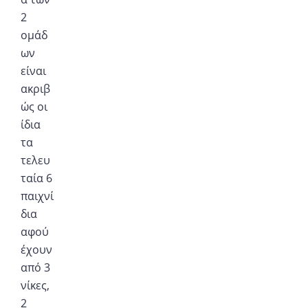
2
ομάδ
ων
είναι
ακριβ
ώς οι
ίδια
τα
τελευ
ταία 6
παιχνί
δια
αφού
έχουν
από 3
νίκες,
2