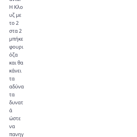
Η Κλο
υζ με
το 2
στα 2
μπήκε
φουρι
όζα
και θα
κάνει
τα
αδύνα
τα
δυνατ
ά
ώστε
να
πανηγ