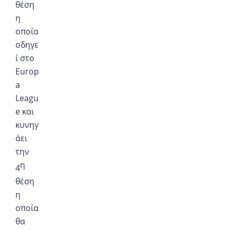
θέση
η
οποία
οδηγε
ί στο
Europ
a
Leagu
e και
κυνηγ
άει
την
η
4
θέση
η
οποία
θα