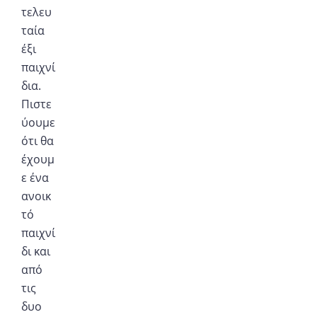
τελευ
ταία
έξι
παιχνί
δια.
Πιστε
ύουμε
ότι θα
έχουμ
ε ένα
ανοικ
τό
παιχνί
δι και
από
τις
δυο