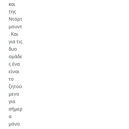
και
της
Ντόρτ
μουντ
. Και
για τις
δυο
ομάδε
ς ένα
είναι
το
ζητού
μενο
για
σήμερ
α
μόνο