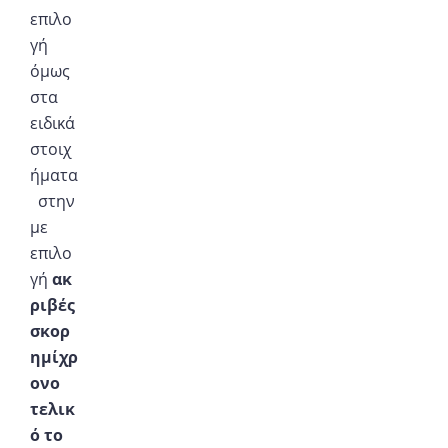
επιλο
γή
όμως
στα
ειδικά
στοιχ
ήματα
στην
με
επιλο
γή
ακ
ριβές
σκορ
ημίχρ
ονο
τελικ
ό το