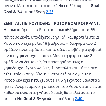
αγώνα. Με αυτό το στατιστικό θα επιλέξουμε το
Goal
Goal & 2-4
με απόδοση
2.2
5
ΖΕΝΙΤ ΑΓ. ΠΕΤΡΟΥΠΟΛΗΣ – ΡΟΤΟΡ ΒΟΛΓΚΟΓΚΡΑΝΤ:
Η πρωτοπόρος του Ρωσικού πρωταθλήματος με 55
η
πόντους Ζενίτ, υποδέχεται την 15
και προτελευταία
Ρότορ που έχει μόλις 18 βαθμούς. Η διαφορά των 2
ομάδων είναι τεράστια και το αδιαμφισβήτητο φαβορί
είναι η γηπεδούχος ομάδα. Μόνο τη φόρμα των 2
ομάδων να δει κανείς θα παρατηρήσει πως οι
γηπεδούχοι έχουν 4 νίκες, 1 ισοπαλία και 1 ήττα στα
τελευταία 6 παιχνίδια ενώ στους ίδιους αγώνες η
Ρότορ δεν έχει πετύχει ούτε 1 νίκη έχοντας μάλιστα 5
ήττες! Αναμενόμενο η απόδοση του Άσου να μην είναι
καθόλου ελκυστική γι’ αυτό εμείς θα επιλέξουμε το
σημείο
No Goal & 3+ γκολ
με απόδοση
2
.40!