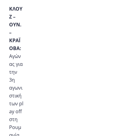
ΚΛΟΥ
Ζ –
ΟΥΝ.
–
ΚΡΑΪ
ΟΒΑ:
Αγών
ας για
την
3η
αγωνι
στική
των pl
ay off
στη
Ρουμ
ανία.