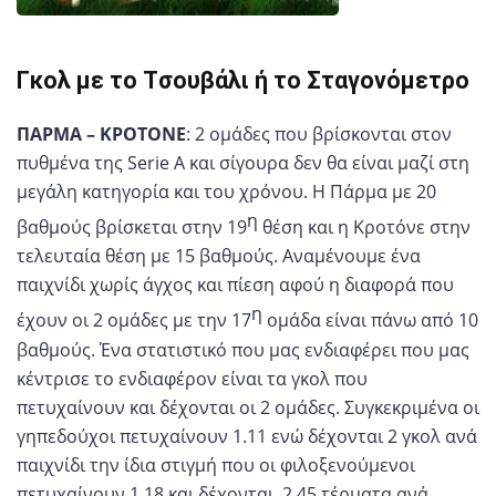
Γκολ με το Tσουβάλι ή το Σταγονόμετρο
ΠΑΡΜΑ – ΚΡΟΤΟΝΕ
: 2 ομάδες που βρίσκονται στον
πυθμένα της Serie A και σίγουρα δεν θα είναι μαζί στη
μεγάλη κατηγορία και του χρόνου. Η Πάρμα με 20
η
βαθμούς βρίσκεται στην 19
θέση και η Κροτόνε στην
τελευταία θέση με 15 βαθμούς. Αναμένουμε ένα
παιχνίδι χωρίς άγχος και πίεση αφού η διαφορά που
η
έχουν οι 2 ομάδες με την 17
ομάδα είναι πάνω από 10
βαθμούς. Ένα στατιστικό που μας ενδιαφέρει που μας
κέντρισε το ενδιαφέρον είναι τα γκολ που
πετυχαίνουν και δέχονται οι 2 ομάδες. Συγκεκριμένα οι
γηπεδούχοι πετυχαίνουν 1.11 ενώ δέχονται 2 γκολ ανά
παιχνίδι την ίδια στιγμή που οι φιλοξενούμενοι
πετυχαίνουν 1.18 και δέχονται 2.45 τέρματα ανά