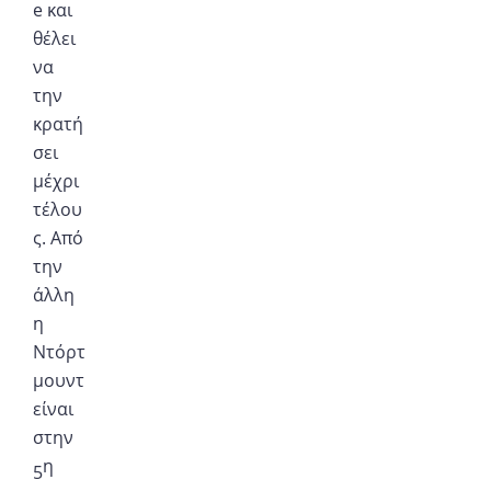
e και
θέλει
να
την
κρατή
σει
μέχρι
τέλου
ς. Από
την
άλλη
η
Ντόρτ
μουντ
είναι
στην
η
5