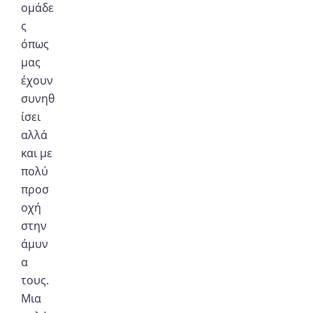
ομάδε
ς
όπως
μας
έχουν
συνηθ
ίσει
αλλά
και με
πολύ
προσ
οχή
στην
άμυν
α
τους.
Μια