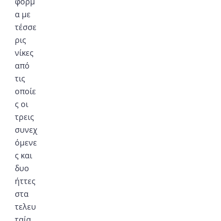
φόρμ
α με
τέσσε
ρις
νίκες
από
τις
οποίε
ς οι
τρεις
συνεχ
όμενε
ς και
δυο
ήττες
στα
τελευ
ταία