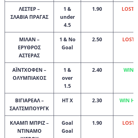
ΛΕΣΤΕΡ –
1 &
1.90
LOST (
ΣΛΑΒΙΑ ΠΡΑΓΑΣ
under
4.5
ΜΙΛΑΝ –
1
& No
2.50
LOST
(
ΕΡΥΘΡΟΣ
Goal
ΑΣΤΕΡΑΣ
ΑΪΝΤΧΟΦΕΝ –
1
&
2.40
WIN
(2
ΟΛΥΜΠΙΑΚΟΣ
over
1.5
ΒΙΓΙΑΡΕΑΛ –
HT X
2.30
WIN HT(
ΣΑΛΤΣΜΠΟΥΡΓΚ
ΚΛΑΜΠ ΜΠΡΙΖ –
Goal
1.90
LOST
(
ΝΤΙΝΑΜΟ
Goal