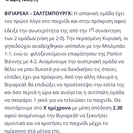
ΒΙΓΙΑΡΕΑΛ – ΣΑΛΤΣΜΠΟΥΡΓΚ:
Η ισπανική ομάδα έχει
τον πρώτο λόγο στο παιχνίδι και στην πρόκριση αφού
η
έδειξε την ανωτερότητα της από την 1
συνάντηση
των 2 ομάδων (νίκη με 2-0). Την περασμένη Κυριακή, οι
γηπεδούχοι αναδείχθηκαν ισόπαλοι με την Μπιλμπάο
1-1, ενώ οι φιλοξενούμενοι επικράτησαν της Ραπίντ
Βιέννης με 4-2. Αναμένουμε την αυστριακή ομάδα να
θέλει να μπει δυνατά για να διεκδικήσει τις όποιες
ελπίδες έχει για πρόκριση. Από την άλλη πλευρά η
Βιγιαρεάλ θα επιδιώξει να προστατέψει την εστία της
και όσο περνά η ώρα και ανοίγεται η αντίπαλη ομάδα
να σκοράρει 1 γκολ για να τελειώσει το παιχνίδι. Θα
ποντάρουμε στο
Χ ημίχρονο
με μέση απόδοση
2.30
αφού αναμένουμε την Βιγιαρεάλ να ξεκινήσει
αμυντικά και να κρατήσει το παιχνίδι μέχρι το
ημίχρονο στα μέτρα της.