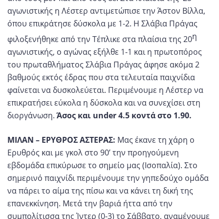
αγωνιστικής η Λέστερ αντιμετώπισε την Άστον Βίλλα,
όπου επικράτησε δύσκολα με 1-2. Η Σλάβια Πράγας
η
φιλοξενήθηκε από την Τέπλικε στα πλαίσια της 20
αγωνιστικής, ο αγώνας εξήλθε 1-1 και η πρωτοπόρος
του πρωταθλήματος Σλάβια Πράγας άφησε ακόμα 2
βαθμούς εκτός έδρας που στα τελευταία παιχνίδια
φαίνεται να δυσκολεύεται. Περιμένουμε η Λέστερ να
επικρατήσει εύκολα η δύσκολα και να συνεχίσει στη
διοργάνωση.
Άσος και under 4.5 κοντά στο 1.90.
ΜΙΛΑΝ – ΕΡΥΘΡΟΣ ΑΣΤΕΡΑΣ:
Μας έκανε τη χάρη ο
Ερυθρός και με γκολ στο 90’ την προηγούμενη
εβδομάδα επικύρωσε το σημείο μας (Ισοπαλία). Στο
σημερινό παιχνίδι περιμένουμε την γηπεδούχο ομάδα
να πάρει το αίμα της πίσω και να κάνει τη δική της
επανεκκίνηση. Μετά την βαριά ήττα από την
συμπολίτισσα της Ίντερ (0-3) το Σάββατο, αναμένουμε