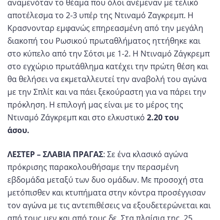
αναμενόταν το θέαμα που όλοι ανέμεναν με τελικό
αποτέλεσμα το 2-3 υπέρ της Ντιναμό Ζαγκρεμπ. Η
Κρασνονταρ εμφανώς επηρεασμένη από την μεγάλη
διακοπή του Ρωσικού πρωταθλήματος ηττήθηκε και
στο κύπελο από την Σότσι με 1-2. Η Ντιναμό Ζάγκρεμπ
στο εγχώριο πρωτάθλημα κατέχει την πρώτη θέση και
θα θελήσει να εκμεταλλευτεί την αναβολή του αγώνα
με την Σπλίτ και να πάει ξεκούραστη για να πάρει την
πρόκληση. Η επιλογή μας είναι με το μέρος της
Ντιναμό Ζάγκρεμπ και στο ελκυστικό
2.20 του
άσου.
ΛΕΣΤΕΡ – ΣΛΑΒΙΑ ΠΡΑΓΑΣ
: Σε ένα κλασικό αγώνα
πρόκρισης παρακολουθήσαμε την περασμένη
εβδομάδα μεταξύ των δυο ομάδων. Με προσοχή στα
μετόπισθεν και κτυπήματα στην κόντρα προσέγγισαν
τον αγώνα με τις αντεπιθέσεις να εξουδετερώνεται και
από τους μεν και από τους δε. Στα πλαίσια της 25