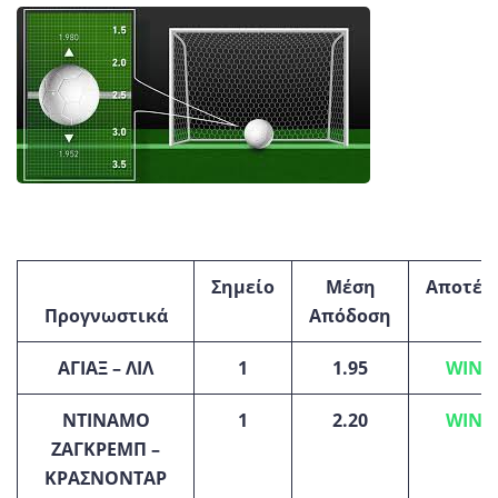
Σημείο
Μέση
Αποτέλ
Προγνωστικά
Απόδοση
ΑΓΙΑΞ – ΛΙΛ
1
1.95
WIN(1
ΝΤΙΝΑΜΟ
1
2.20
WIN
(1
ΖΑΓΚΡΕΜΠ –
ΚΡΑΣΝΟΝΤΑΡ