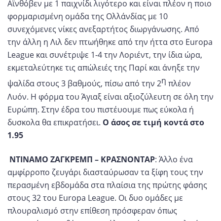
Αϊνθόβεν με 1 παιχνίδι λιγότερο και είναι πλέον η ποιο
φορμαρισμένη ομάδα της Ολλάνδίας με 10
συνεχόμενες νίκες ανεξαρτήτος διωργάνωσης. Από
την άλλη η Λιλ δεν πτωήθηκε από την ήττα στο Europa
League και συνέτριψε 1-4 την Λοριέντ, την ίδια ώρα,
εκμεταλεύτηκε τις απώλειές της Παρί και άνηξε την
η
ψαλίδα στους 3 βαθμούς, πίσω από την 2
πλέον
Λυόν. Η φόρμα του Άγιαξ είναι αξιοζύλευτη σε όλη την
Ευρώπη. Στην έδρα του πιστέυουμε πως εύκολα ή
δυσκολα θα επικρατήσει.
Ο άσος σε τιμή κοντά στο
1.95
ΝΤΙΝΑΜΟ ΖΑΓΚΡΕΜΠ – ΚΡΑΣΝΟΝΤΑΡ
: Άλλο ένα
αμφίρροπο ζευγάρι διασταύρωσαν τα ξίφη τους την
περασμένη εβδομάδα στα πλαίσια της πρώτης φάσης
στους 32 του Europa League. Οι δυο ομάδες με
πλουραλισμό στην επίθεση πρόσφεραν όπως