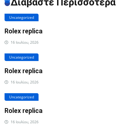
Διαβάστε Περισσότερα
Uncategorized
Rolex replica
16 Ιουλίου, 2026
Uncategorized
Rolex replica
16 Ιουλίου, 2026
Uncategorized
Rolex replica
16 Ιουλίου, 2026