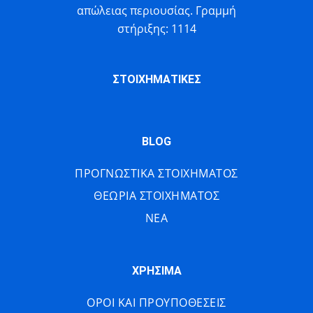
απώλειας περιουσίας. Γραμμή
στήριξης: 1114
ΣΤΟΙΧΗΜΑΤΙΚΕΣ
BLOG
ΠΡΟΓΝΩΣΤΙΚΑ ΣΤΟΙΧΗΜΑΤΟΣ
ΘΕΩΡΙΑ ΣΤΟΙΧΗΜΑΤΟΣ
ΝΕΑ
ΧΡΗΣΙΜΑ
ΟΡΟΙ ΚΑΙ ΠΡΟΥΠΟΘΕΣΕΙΣ