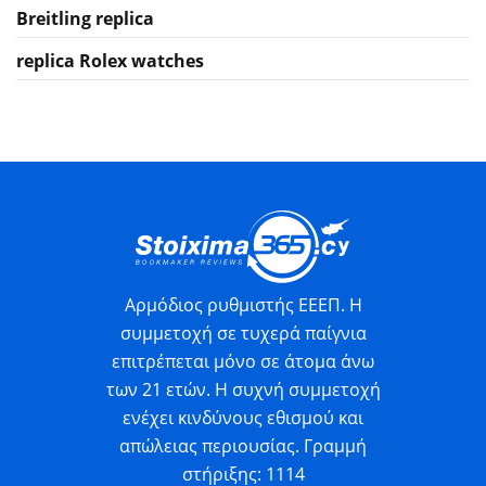
Breitling replica
replica Rolex watches
Αρμόδιος ρυθμιστής ΕΕΕΠ. Η
συμμετοχή σε τυχερά παίγνια
επιτρέπεται μόνο σε άτομα άνω
των 21 ετών. Η συχνή συμμετοχή
ενέχει κινδύνους εθισμού και
απώλειας περιουσίας. Γραμμή
στήριξης: 1114