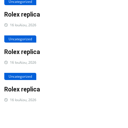
Uncategorized
Rolex replica
16 Ιουλίου, 2026
Uncategorized
Rolex replica
16 Ιουλίου, 2026
Uncategorized
Rolex replica
16 Ιουλίου, 2026