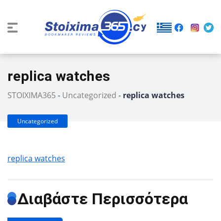
replica watches
STOIXIMA365
-
Uncategorized
-
replica watches
Uncategorized
replica watches
Διαβάστε Περισσότερα