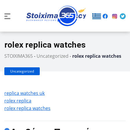
rolex replica watches
STOIXIMA365
-
Uncategorized
-
rolex replica watches
Uncategorized
replica watches uk
rolex replica
rolex replica watches