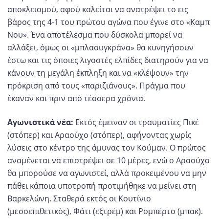
αποκλεισμού, αφού καλείται να ανατρέψει το εις
βάρος της 4-1 του πρώτου αγώνα που έγινε στο «Καμπ
Νου». Ένα αποτέλεσμα που δύσκολα μπορεί να
αλλάξει, όμως οι «μπλαουγκράνα» θα κυνηγήσουν
έστω και τις όποιες λιγοστές ελπίδες διατηρούν για να
κάνουν τη μεγάλη έκπληξη και να «κλέψουν» την
πρόκριση από τους «παριζιάνους». Πράγμα που
έκαναν και πριν από τέσσερα χρόνια.
Αγωνιστικά νέα:
Εκτός έμειναν οι τραυματίες Πικέ
(στόπερ) και Αραούχο (στόπερ), αφήνοντας χωρίς
λύσεις στο κέντρο της άμυνας τον Κούμαν. Ο πρώτος
αναμένεται να επιστρέψει σε 10 μέρες, ενώ ο Αραούχο
θα μπορούσε να αγωνιστεί, αλλά προκειμένου να μην
πάθει κάποια υποτροπή προτιμήθηκε να μείνει στη
Βαρκελώνη. Σταθερά εκτός οι Κουτίνιο
(μεσοεπιθετικός), Φάτι (εξτρέμ) και Ρομπέρτο (μπακ).