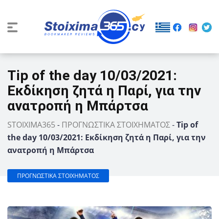
Tip of the day 10/03/2021:
Εκδίκηση ζητά η Παρί, για την
ανατροπή η Μπάρτσα
STOIXIMA365
-
ΠΡΟΓΝΩΣΤΙΚΑ ΣΤΟΙΧΗΜΑΤΟΣ
-
Tip of
the day 10/03/2021: Εκδίκηση ζητά η Παρί, για την
ανατροπή η Μπάρτσα
ΠΡΟΓΝΩΣΤΙΚΑ ΣΤΟΙΧΗΜΑΤΟΣ