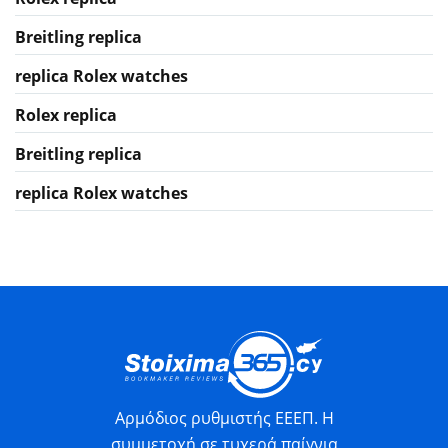
Breitling replica
replica Rolex watches
Rolex replica
Breitling replica
replica Rolex watches
Αρμόδιος ρυθμιστής ΕΕΕΠ. Η
συμμετοχή σε τυχερά παίγνια