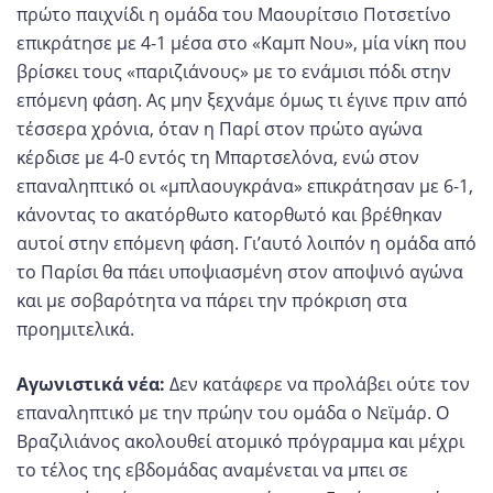
πρώτο παιχνίδι η ομάδα του Μαουρίτσιο Ποτσετίνο
επικράτησε με 4-1 μέσα στο «Καμπ Νου», μία νίκη που
βρίσκει τους «παριζιάνους» με το ενάμισι πόδι στην
επόμενη φάση. Ας μην ξεχνάμε όμως τι έγινε πριν από
τέσσερα χρόνια, όταν η Παρί στον πρώτο αγώνα
κέρδισε με 4-0 εντός τη Μπαρτσελόνα, ενώ στον
επαναληπτικό οι «μπλαουγκράνα» επικράτησαν με 6-1,
κάνοντας το ακατόρθωτο κατορθωτό και βρέθηκαν
αυτοί στην επόμενη φάση. Γι’αυτό λοιπόν η ομάδα από
το Παρίσι θα πάει υποψιασμένη στον αποψινό αγώνα
και με σοβαρότητα να πάρει την πρόκριση στα
προημιτελικά.
Αγωνιστικά νέα:
Δεν κατάφερε να προλάβει ούτε τον
επαναληπτικό με την πρώην του ομάδα ο Νεϊμάρ. Ο
Βραζιλιάνος ακολουθεί ατομικό πρόγραμμα και μέχρι
το τέλος της εβδομάδας αναμένεται να μπει σε