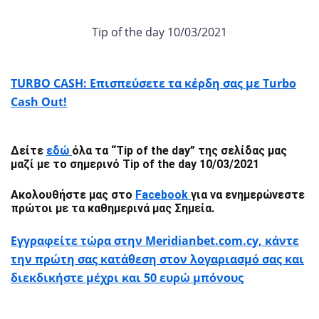
Tip of the day 10/03/2021
TURBO
CASH
: Επισπεύσετε τα κέρδη σας με
Turbo
Cash
Out
!
Δείτε
εδώ
όλα τα “Tip of the day” της σελίδας μας
μαζί με το σημερινό Tip of the day 10/03/2021
Ακολουθήστε μας στο
Facebook
για να ενημερώνεστε
πρώτοι με τα καθημερινά μας Σημεία.
Εγγραφείτε τώρα στην Meridianbet.com.cy, κάντε
την πρώτη σας κατάθεση στον λογαριασμό σας και
διεκδικήστε μέχρι και 50 ευρώ μπόνους