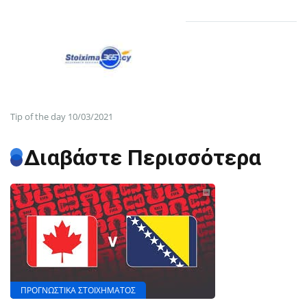
Tip of the day 10/03/2021
Διαβάστε Περισσότερα
ΠΡΟΓΝΩΣΤΙΚΑ ΣΤΟΙΧΗΜΑΤΟΣ