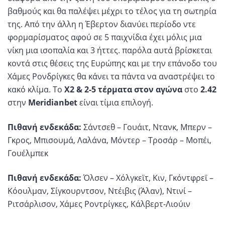
βαθμούς και θα παλέψει μέχρι το τέλος για τη σωτηρία
της. Από την άλλη η Έβερτον διανύει περίοδο ντε
φορμαρίσματος αφού σε 5 παιχνίδια έχει μόλις μια
νίκη μια ισοπαλία και 3 ήττες. παρόλα αυτά βρίσκεται
κοντά στις θέσεις της Ευρώπης και με την επάνοδο του
Χάμες Ρονδρίγκες θα κάνει τα πάντα να αναστρέψει το
κακό κλίμα. Το
X2 & 2-5 τέρματα στον αγώνα
στο
2.42
στην
Meridianbet
είναι τίμια επιλογή.
Πιθανή ενδεκάδα:
Σάντσεθ – Γουάιτ, Ντανκ, Μπερν –
Γκρος, Mπισουμά, Λαλάνα, Μόντερ – Τροσάρ – Μοπέι,
Γουέλμπεκ
Πιθανή ενδεκάδα:
Όλσεν – Χόλγκεϊτ, Κιν, Γκόντφρεϊ –
Κόουλμαν, Σίγκουρντσον, Ντέιβις (Άλαν), Ντινί –
Ριτσάρλισον, Χάμες Ροντρίγκες, Κάλβερτ-Λιούιν