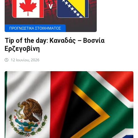
ΠΡΟΓΝΩΣΤΙΚΑ ΣΤΟΙΧΗΜΑΤΟΣ
Tip of the day: Καναδάς – Βοσνία
Ερζεγοβίνη
12 Ιουνίου, 2026