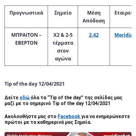
Προγνωστικά
Σημείο
Μέση
Εταιρεία
Απόδοση
ΜΠΡΑΙΤΟΝ –
X2 & 2-5
2.4
2
Meridia
ΕΒΕΡΤΟΝ
τέρματα
στον
αγώνα
Tip of the day 12/04/2021
Δείτε
εδώ
όλα τα “Tip of the day” της σελίδας μας
μαζί με το σημερινό
Tip of the day 12/04/2021
Ακολουθήστε μας στο
Facebook
για να ενημερώνεστε
πρώτοι με τα καθημερινά μας Σημεία.