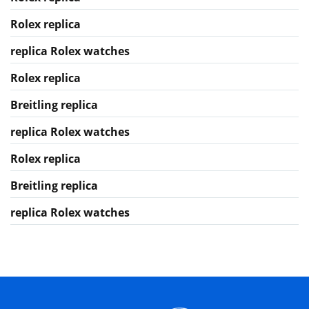
Rolex replica
replica Rolex watches
Rolex replica
Breitling replica
replica Rolex watches
Rolex replica
Breitling replica
replica Rolex watches