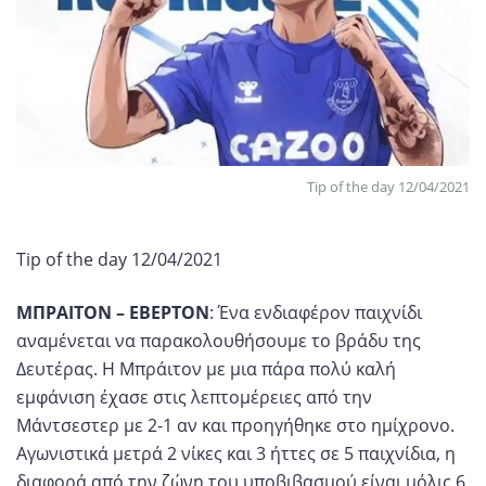
Tip of the day 12/04/2021
Tip of the day 12/04/2021
ΜΠΡΑΙΤΟΝ – ΕΒΕΡΤΟΝ
: Ένα ενδιαφέρον παιχνίδι
αναμένεται να παρακολουθήσουμε το βράδυ της
Δευτέρας. Η Μπράιτον με μια πάρα πολύ καλή
εμφάνιση έχασε στις λεπτομέρειες από την
Μάντσεστερ με 2-1 αν και προηγήθηκε στο ημίχρονο.
Αγωνιστικά μετρά 2 νίκες και 3 ήττες σε 5 παιχνίδια, η
διαφορά από την ζώνη του υποβιβασμού είναι μόλις 6