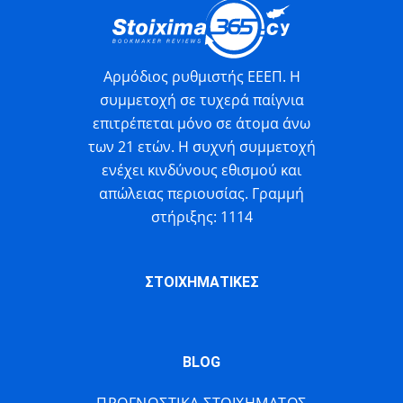
Αρμόδιος ρυθμιστής ΕΕΕΠ. Η
συμμετοχή σε τυχερά παίγνια
επιτρέπεται μόνο σε άτομα άνω
των 21 ετών. Η συχνή συμμετοχή
ενέχει κινδύνους εθισμού και
απώλειας περιουσίας. Γραμμή
στήριξης: 1114
ΣΤΟΙΧΗΜΑΤΙΚΕΣ
BLOG