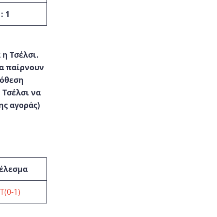
 : 1
 η Τσέλσι.
να παίρνουν
πόθεση
 Τσέλσι να
ης αγοράς)
έλεσμα
T(0-1)