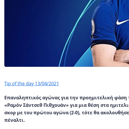
Tip of the day 13/04/2021
Επαναληπτικός αγώνας για την προημιτελική φάση τ
«Ραμόν Σάντσεθ Πιθχουάν» για μια θέση στα ημιτελικ
σκορ με του πρώτου αγώνα (2-0), τότε θα ακολουθήσ
πέναλτι.