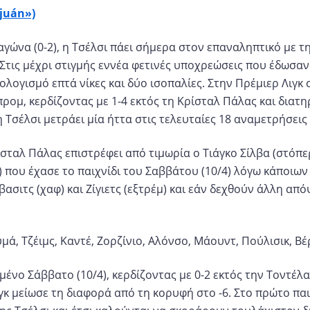
zjuán»)
ώνα (0-2), η Τσέλσι πάει σήμερα στον επαναληπτικό με τ
 Στις μέχρι στιγμής εννέα φετινές υποχρεώσεις που έδωσαν
ολογισμό επτά νίκες και δύο ισοπαλίες. Στην Πρέμιερ Λιγκ
προμ, κερδίζοντας με 1-4 εκτός τη Κρίσταλ Πάλας και διατ
 Τσέλσι μετράει μία ήττα στις τελευταίες 18 αναμετρήσεις 
σταλ Πάλας επιστρέφει από τιμωρία ο Τιάγκο Σίλβα (στόπερ
 που έχασε το παιχνίδι του Σαββάτου (10/4) λόγω κάποιων
ασιτς (χαφ) και Ζίγιετς (εξτρέμ) και εάν δεχθούν άλλη από
μά, Τζέιμς, Καντέ, Ζορζίνιο, Αλόνσο, Μάουντ, Πούλισικ, Βέ
ένο Σάββατο (10/4), κερδίζοντας με 0-2 εκτός την Τοντέλα
κ μείωσε τη διαφορά από τη κορυφή στο -6. Στο πρώτο παι