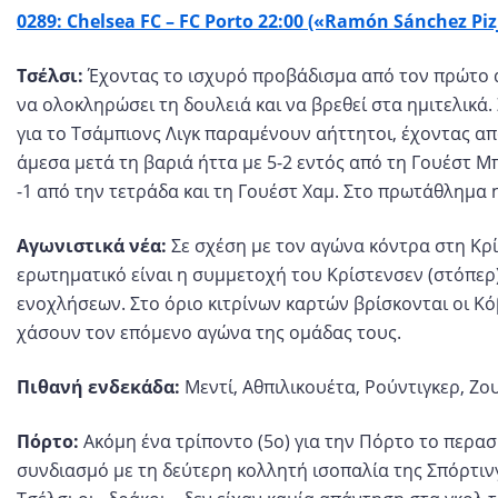
0289: Chelsea FC – FC Porto 22:00 («Ramón Sánchez Pi
Τσέλσι:
Έχοντας το ισχυρό προβάδισμα από τον πρώτο αγ
να ολοκληρώσει τη δουλειά και να βρεθεί στα ημιτελικά.
για το Τσάμπιονς Λιγκ παραμένουν αήττητοι, έχοντας απ
άμεσα μετά τη βαριά ήττα με 5-2 εντός από τη Γουέστ Μ
-1 από την τετράδα και τη Γουέστ Χαμ. Στο πρωτάθλημα η
Αγωνιστικά νέα:
Σε σχέση με τον αγώνα κόντρα στη Κρί
ερωτηματικό είναι η συμμετοχή του Κρίστενσεν (στόπερ)
ενοχλήσεων. Στο όριο κιτρίνων καρτών βρίσκονται οι Κόβ
χάσουν τον επόμενο αγώνα της ομάδας τους.
Πιθανή ενδεκάδα:
Μεντί, Αθπιλικουέτα, Ρούντιγκερ, Ζου
Πόρτο:
Ακόμη ένα τρίποντο (5ο) για την Πόρτο το περασμ
συνδιασμό με τη δεύτερη κολλητή ισοπαλία της Σπόρτινγ