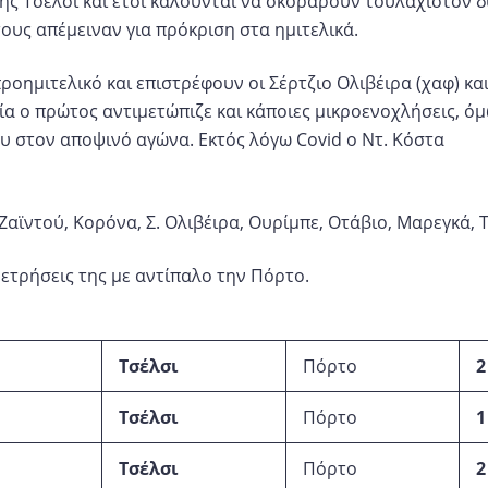
 της Τσέλσι και έτσι καλούνται να σκοράρουν τουλάχιστον 
τους απέμειναν για πρόκριση στα ημιτελικά.
οημιτελικό και επιστρέφουν οι Σέρτζιο Ολιβέιρα (χαφ) κα
ωρία ο πρώτος αντιμετώπιζε και κάποιες μικροενοχλήσεις, όμ
υ στον αποψινό αγώνα. Εκτός λόγω Covid ο Ντ. Κόστα
ϊντού, Κορόνα, Σ. Ολιβέιρα, Ουρίμπε, Οτάβιο, Μαρεγκά, Τ
μετρήσεις της με αντίπαλο την Πόρτο.
Τσέλσι
Πόρτο
2
Τσέλσι
Πόρτο
1
Τσέλσι
Πόρτο
2