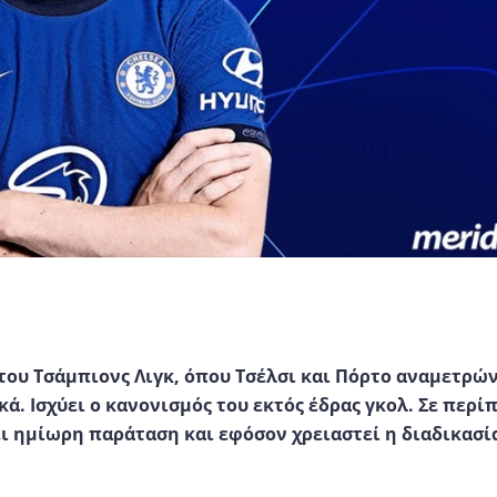
ου Τσάμπιονς Λιγκ, όπου Τσέλσι και Πόρτο αναμετρών
ά. Ισχύει ο κανονισμός του εκτός έδρας γκολ. Σε περί
ει ημίωρη παράταση και εφόσον χρειαστεί η διαδικασί