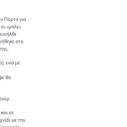
ην Πόρτο για
 οι «μπλε»
 συνήλθε
ηρήθηκε στο
της.
), ενώ με
ψε θα
ρνερ.
 και σε
χνίδι με την