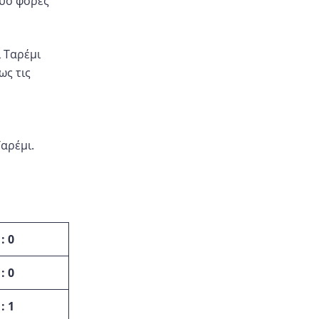
δύο φορές
ι Ταρέμι
ως τις
αρέμι.
 : 0
 : 0
 : 1