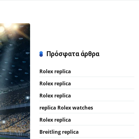
Πρόσφατα άρθρα
Rolex replica
Rolex replica
Rolex replica
replica Rolex watches
Rolex replica
Breitling replica