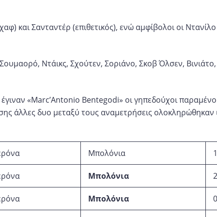
(χαφ) και Σανταντέρ (επιθετικός), ενώ αμφίβολοι οι Ντανίλο
 Σουμαορό, Ντάικς, Σχούτεν, Σοριάνο, Σκοβ Όλσεν, Βινιάτο,
έγιναν «Marc’Antonio Bentegodi» οι γηπεδούχοι παραμένο
πίσης άλλες δυο μεταξύ τους αναμετρήσεις ολοκληρώθηκαν 
ερόνα
Μπολόνια
1
ερόνα
Μπολόνια
2
ερόνα
Μπολόνια
0