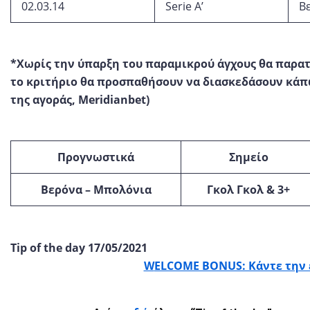
02.03.14
Serie A’
Β
*Χωρίς την ύπαρξη του παραμικρού άγχους θα παρατ
το κριτήριο θα προσπαθήσουν να διασκεδάσουν κάπ
της αγοράς, Meridianbet)
Προγνωστικά
Σημείο
Βερόνα
–
Μπολόνια
Γκολ Γκολ
& 3+
Tip of the day 17/05/2021
W
ELCOME BONUS: Κάντε την 