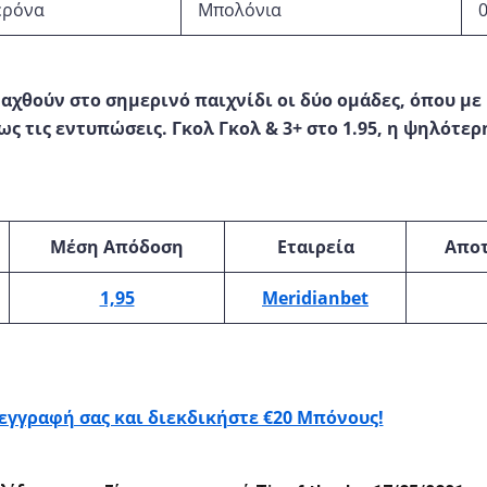
ερόνα
Μπολόνια
0
αχθούν στο σημερινό παιχνίδι οι δύο ομάδες, όπου με
ως τις εντυπώσεις.
Γκολ Γκολ
& 3+
στο 1.95, η ψηλότε
Μέση Απόδοση
Εταιρεία
Απο
1,95
Meridianbet
εγγραφή σας και διεκδικήστε €20 Μπόνους!