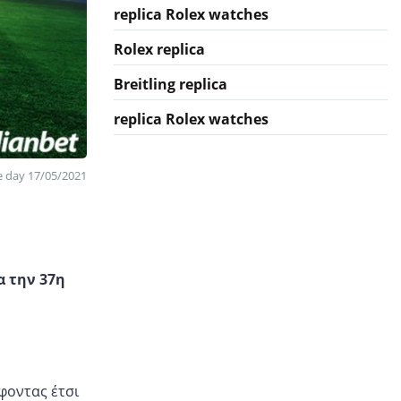
replica Rolex watches
Rolex replica
Breitling replica
replica Rolex watches
he day 17/05/2021
α την 37η
φοντας έτσι