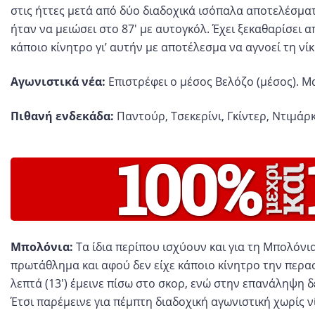
στις ήττες μετά από δύο διαδοχικά ισόπαλα αποτελέσματα
ήταν να μειώσει στο 87′ με αυτογκόλ. Έχει ξεκαθαρίσει
κάποιο κίνητρο γι’ αυτήν με αποτέλεσμα να αγνοεί τη νίκ
Αγωνιστικά νέα:
Επιστρέφει ο μέσος Βελόζο (μέσος). Μα
Πιθανή ενδεκάδα:
Παντούρ, Τσεκερίνι, Γκίντερ, Ντιμάρκ
Μπολόνια:
Τα ίδια περίπου ισχύουν και για τη Μπολόνι
πρωτάθλημα και αφού δεν είχε κάποιο κίνητρο την περασ
λεπτά (13′) έμεινε πίσω στο σκορ, ενώ στην επανάληψη δ
Έτσι παρέμεινε για πέμπτη διαδοχική αγωνιστική χωρίς 