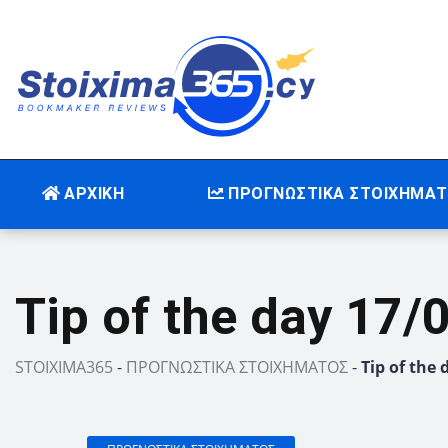
ΑΡΧΙΚΗ
ΠΡΟΓΝΩΣΤΙΚΑ ΣΤΟΙΧΗΜΑ
Tip of the day 17
STOIXIMA365
-
ΠΡΟΓΝΩΣΤΙΚΑ ΣΤΟΙΧΗΜΑΤΟΣ
-
Tip of the