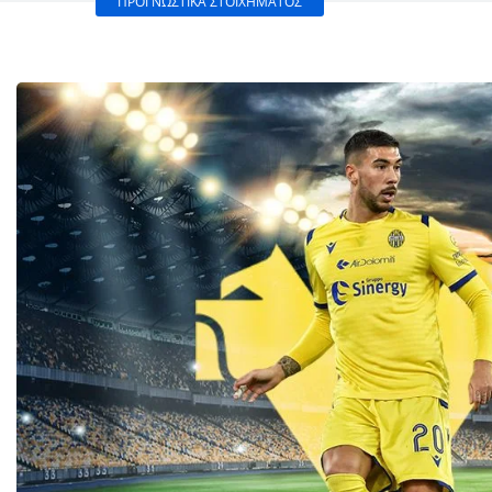
ΠΡΟΓΝΩΣΤΙΚΑ ΣΤΟΙΧΗΜΑΤΟΣ