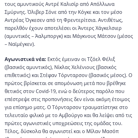
τους αμυντικούς Αντρέ Καλισίρ από Απόλλωνα
Σμύρνης. Όλιβερ Σόνε από την Κόγκε και τον μέσο
Αντρέας Όγκεσεν από τη Φρεντερίτσια. Αντιθέτως,
παρελθόν έχουν αποτελέσει οι Άντερς Χάγκελσιερ
(αμυντικός – Άαλμποργκ) και Μάγκνους Μάτσον (μέσος
– Ναϊμέγκεν).
Αγωνιστικά νέα:
Εκτός έμειναν οι Τζόελ Φέλιξ
(βασικός αμυντικός), Νίκλας Χελένιους (βασικός
επιθετικός) και Στέφαν Τόρνταρσον (βασικός μέσος). Ο
πρώτος βρίσκεται σε απομόνωση μετά που βρέθηκε
θετικός στον Covid-19, ενώ ο δεύτερος παρόλο που
επέστρεψε στις προπονήσεις δεν είναι ακόμη έτοιμος
για επίσημο ματς. Ο Τόρνταρσον τραυματίστηκε στο
τελευταίο φιλικό με το Αμβούργο και θα λείψει από τις
πρώτες αγωνιστικές υποχρεώσεις της ομάδας του.
Τέλος, δύσκολα θα αγωνιστεί και ο Μίλαν Μασόπ