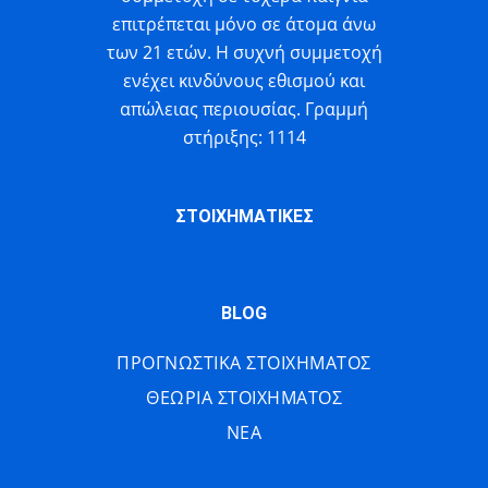
επιτρέπεται μόνο σε άτομα άνω
των 21 ετών. Η συχνή συμμετοχή
ενέχει κινδύνους εθισμού και
απώλειας περιουσίας. Γραμμή
στήριξης: 1114
ΣΤΟΙΧΗΜΑΤΙΚΕΣ
BLOG
ΠΡΟΓΝΩΣΤΙΚΑ ΣΤΟΙΧΗΜΑΤΟΣ
ΘΕΩΡΙΑ ΣΤΟΙΧΗΜΑΤΟΣ
ΝΕΑ