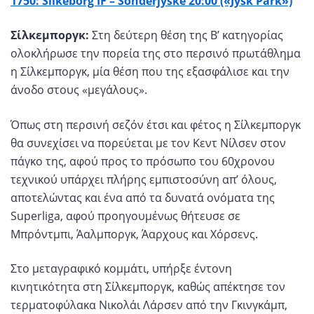
1750: Silkeborg IF – Sonderjyske 20:00 («Jysk Park»)
Σίλκεμποργκ:
Στη δεύτερη θέση της Β’ κατηγορίας
ολοκλήρωσε την πορεία της στο περσινό πρωτάθλημα
η Σίλκεμποργκ, μία θέση που της εξασφάλισε και την
άνοδο στους «μεγάλους».
Όπως στη περσινή σεζόν έτσι και φέτος η Σίλκεμποργκ
θα συνεχίσει να πορεύεται με τον Κεντ Νίλσεν στον
πάγκο της, αφού προς το πρόσωπο του 60χρονου
τεχνικού υπάρχει πλήρης εμπιστοσύνη απ’ όλους,
αποτελώντας και ένα από τα δυνατά ονόματα της
Superliga, αφού προηγουμένως θήτευσε σε
Μπρόντμπι, Άαλμποργκ, Άαρχους και Χόρσενς.
Στο μεταγραφικό κομμάτι, υπήρξε έντονη
κινητικότητα στη Σίλκεμποργκ, καθώς απέκτησε τον
τερματοφύλακα Νικολάι Λάρσεν από την Γκινγκάμπ,