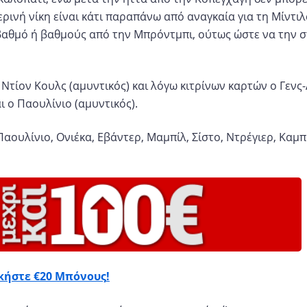
ερινή νίκη είναι κάτι παραπάνω από αναγκαία για τη Μίντιλ
 βαθμό ή βαθμούς από την Μπρόντμπι, ούτως ώστε να την σ
 Ντίον Κουλς (αμυντικός) και λόγω κιτρίνων καρτών ο Γενς-
ι ο Παουλίνιο (αμυντικός).
Παουλίνιο, Ονιέκα, Εβάντερ, Μαμπίλ, Σίστο, Ντρέγιερ, Καμπ
κήστε €20 Μπόνους
!