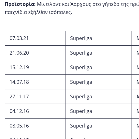
Προϊστορία:
Μίντιλαντ και Άαρχους στο γήπεδο της πρώ
παιχνίδια εξήλθαν ισόπαλες.
07.03.21
Superliga
21.06.20
Superliga
15.12.19
Superliga
14.07.18
Superliga
27.11.17
Superliga
04.12.16
Superliga
08.05.16
Superliga