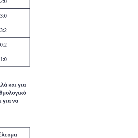
2:0
3:0
3:2
0:2
1:0
λά και για
αθμολογικό
 για να
έλεσμα