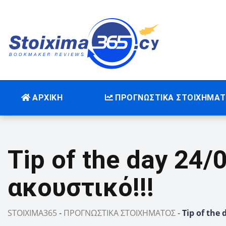
ΑΡΧΙΚΗ
ΠΡΟΓΝΩΣΤΙΚΑ ΣΤΟΙΧΗΜΑ
Tip of the day 24
ακουστικό!!!
STOIXIMA365
-
ΠΡΟΓΝΩΣΤΙΚΑ ΣΤΟΙΧΗΜΑΤΟΣ
-
Tip of the