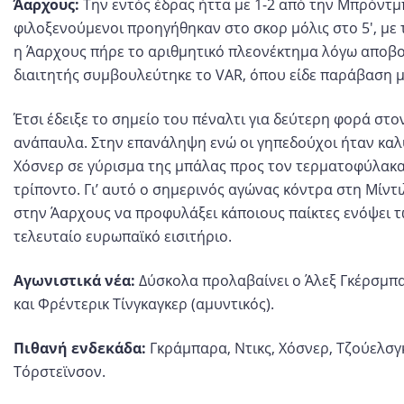
Άαρχους:
Την εντός έδρας ήττα με 1-2 από την Μπρόντμ
φιλοξενούμενοι προηγήθηκαν στο σκορ μόλις στο 5′, με 
η Άαρχους πήρε το αριθμητικό πλεονέκτημα λόγω αποβολ
διαιτητής συμβουλεύτηκε το VAR, όπου είδε παράβαση με
Έτσι έδειξε το σημείο του πέναλτι για δεύτερη φορά στο
ανάπαυλα. Στην επανάληψη ενώ οι γηπεδούχοι ήταν καλύ
Χόσνερ σε γύρισμα της μπάλας προς τον τερματοφύλακα 
τρίποντο. Γι’ αυτό ο σημερινός αγώνας κόντρα στη Μίντι
στην Άαρχους να προφυλάξει κάποιους παίκτες ενόψει τω
τελευταίο ευρωπαϊκό εισιτήριο.
Αγωνιστικά νέα:
Δύσκολα προλαβαίνει ο Άλεξ Γκέρσμπαχ
και Φρέντερικ Τίνγκαγκερ (αμυντικός).
Πιθανή ενδεκάδα:
Γκράμπαρα, Ντικς, Χόσνερ, Τζούελσγκ
Τόρστεϊνσον.