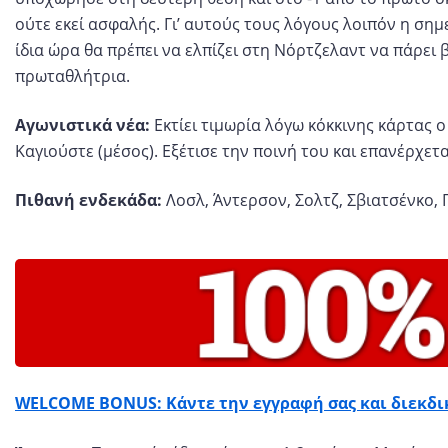
ούτε εκεί ασφαλής. Γι’ αυτούς τους λόγους λοιπόν η σημ
ίδια ώρα θα πρέπει να ελπίζει στη Νόρτζελαντ να πάρει
πρωταθλήτρια.
Αγωνιστικά νέα:
Εκτίει τιμωρία λόγω κόκκινης κάρτας ο
Καγιούστε (μέσος). Εξέτισε την ποινή του και επανέρχετα
Πιθανή ενδεκάδα:
Λοσλ, Άντερσον, Σολτζ, Σβιατσένκο, 
WELCOME BONUS: Κάντε την εγγραφή σας και διεκδι