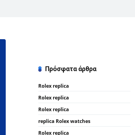
Πρόσφατα άρθρα
Rolex replica
Rolex replica
Rolex replica
replica Rolex watches
Rolex replica