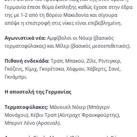
Γερμανία έπεσε θύμα έκπληξης καθώς έχασε στην έδρα
της με 1-2 από τη Βόρειο Μακεδονία και σίγουρα
απόψε η επιστροφή στις νίκες είναι επιβεβλημένη.
Αγωνιστικά νέα:
Αμφίβολοι οι Νόιερ (βασικός
τερματοφύλακας) και Μίλερ (βασικός μεσοεπιθετικός).
Πιθανή ενδεκάδα:
Τραπ, Μπακού, Ζίλε, Ρίντιγκερ,
Γκόζενς, Κίμιχ, Γκορέτσκα, Χόφμαν, Χάβερτς, Σανέ,
Γκνάμπρι.
Η αποστολή της Γερμανίας
Τερματοφύλακες:
Μάνουελ Νόιερ (Μπάγερν
Μονάχου), Κέβιν Τραπ (Αϊντραχτ Φρανκφούρτης),
Μπερντ Λένο (Αρσεναλ).