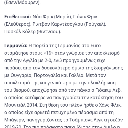
(Εσεν/Μάουρεν).
Επιθετικοί:
Νόα Φρικ (Μπριλ), Γιάνικ Φρικ
(Ελεύθερος), Ριντβάν Καρντέσογλου (Ρούγκελ),
Πασκάλ Κόλερ (Βίντναου).
Γερμανία:
Η πορεία της Γερμανίας στο Euro
σταμάτησε στους «16» όταν γνώρισε τον αποκλεισμό
από την Αγγλία με 2-0, ενώ προηγουμένως είχε
περάσει από τον δυσκολότερο όμιλο της διοργάνωσης
με Ουγγαρία, Πορτογαλία και Γαλλία. Μετά τον
αποκλεισμό της και γενικότερα με την ολοκλήρωση
του θεσμού, αποχώρησε από τον πάγκο ο Γιόακιμ Λεβ,
ο οποίος κατάφερε να πανηγυρίσει την κατάκτηση του
Μουντιάλ 2014. Στη θέση του πλέον ήρθε ο Χάνς Φλικ,
ο οποίος είχε αρκετά πετυχημένο πέρασμα από τη
Μπάγερν, πανηγυρίζοντας το Τσάμπιονς Λιγκ τη σεζόν
2019-20. Στο πιο πρόσφατο παιχνίδι της στον όμιλο η