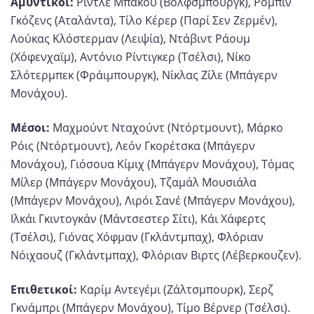
Αμυντικοί:
Ρίντλε Μπακού (Βόλφσμπουργκ), Ρόμπιν
Γκόζενς (Αταλάντα), Τίλο Κέρερ (Παρί Σεν Ζερμέν),
Λούκας Κλόστερμαν (Λειψία), Ντάβιντ Ράουμ
(Χόφενχαϊμ), Αντόνιο Ρίντιγκερ (Τσέλσι), Νίκο
Σλότερμπεκ (Φράιμπουργκ), Νίκλας Ζίλε (Μπάγερν
Μονάχου).
Μέσοι:
Μαχμούντ Νταχούντ (Ντόρτμουντ), Μάρκο
Ρόις (Ντόρτμουντ), Λεόν Γκορέτσκα (Μπάγερν
Μονάχου), Γιόσουα Κίμιχ (Μπάγερν Μονάχου), Τόμας
Μίλερ (Μπάγερν Μονάχου), Τζαμάλ Μουσιάλα
(Μπάγερν Μονάχου), Λιρόι Σανέ (Μπάγερν Μονάχου),
Ιλκάι Γκιντογκάν (Μάντσεστερ Σίτι), Κάι Χάφερτς
(Τσέλσι), Γιόνας Χόφμαν (Γκλάντμπαχ), Φλόριαν
Νόιχαουζ (Γκλάντμπαχ), Φλόριαν Βιρτς (Λέβερκουζεν).
Επιθετικοί:
Καρίμ Αντεγέμι (Ζάλτσμπουρκ), Σερζ
Γκνάμπρι (Μπάγερν Μονάχου), Τίμο Βέρνερ (Τσέλσι).