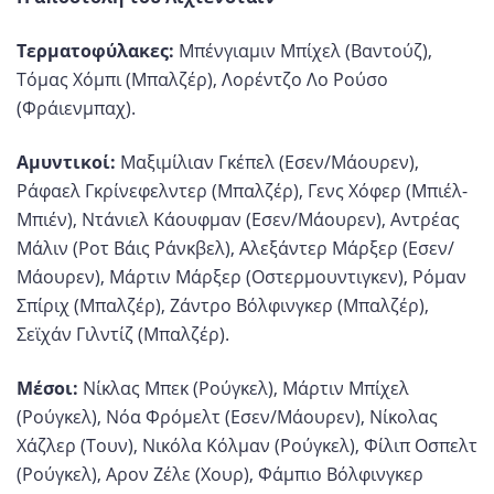
Τερματοφύλακες:
Μπένγιαμιν Μπίχελ (Βαντούζ),
Τόμας Χόμπι (Μπαλζέρ), Λορέντζο Λο Ρούσο
(Φράιενμπαχ).
Αμυντικοί:
Μαξιμίλιαν Γκέπελ (Εσεν/Μάουρεν),
Ράφαελ Γκρίνεφελντερ (Μπαλζέρ), Γενς Χόφερ (Μπιέλ-
Μπιέν), Ντάνιελ Κάουφμαν (Εσεν/Μάουρεν), Αντρέας
Μάλιν (Ροτ Βάις Ράνκβελ), Αλεξάντερ Μάρξερ (Εσεν/
Μάουρεν), Μάρτιν Μάρξερ (Οστερμουντιγκεν), Ρόμαν
Σπίριχ (Μπαλζέρ), Ζάντρο Βόλφινγκερ (Μπαλζέρ),
Σεϊχάν Γιλντίζ (Μπαλζέρ).
Μέσοι:
Νίκλας Μπεκ (Ρούγκελ), Μάρτιν Μπίχελ
(Ρούγκελ), Νόα Φρόμελτ (Εσεν/Μάουρεν), Νίκολας
Χάζλερ (Τουν), Νικόλα Κόλμαν (Ρούγκελ), Φίλιπ Οσπελτ
(Ρούγκελ), Αρον Ζέλε (Χουρ), Φάμπιο Βόλφινγκερ