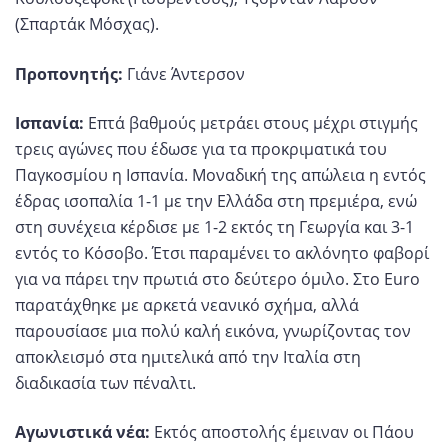
(Σπαρτάκ Μόσχας).
Προπονητής:
Γιάνε Άντερσον
Ισπανία:
Επτά βαθμούς μετράει στους μέχρι στιγμής
τρεις αγώνες που έδωσε για τα προκριματικά του
Παγκοσμίου η Ισπανία. Μοναδική της απώλεια η εντός
έδρας ισοπαλία 1-1 με την Ελλάδα στη πρεμιέρα, ενώ
στη συνέχεια κέρδισε με 1-2 εκτός τη Γεωργία και 3-1
εντός το Κόσοβο. Έτσι παραμένει το ακλόνητο φαβορί
για να πάρει την πρωτιά στο δεύτερο όμιλο. Στο Euro
παρατάχθηκε με αρκετά νεανικό σχήμα, αλλά
παρουσίασε μια πολύ καλή εικόνα, γνωρίζοντας τον
αποκλεισμό στα ημιτελικά από την Ιταλία στη
διαδικασία των πέναλτι.
Αγωνιστικά νέα:
Εκτός αποστολής έμειναν οι Πάου