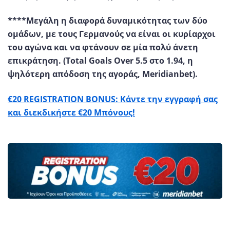
****Μεγάλη η διαφορά δυναμικότητας των δύο
ομάδων, με τους Γερμανούς να είναι οι κυρίαρχοι
του αγώνα και να φτάνουν σε μία πολύ άνετη
επικράτηση. (
Total
Goals
Over
5.5 στο 1.94, η
ψηλότερη απόδοση της αγοράς,
Meridianbet
).
€20
REGISTRATION
BONUS
: Κάντε την εγγραφή σας
και διεκδικήστε €20 Μπόνους!