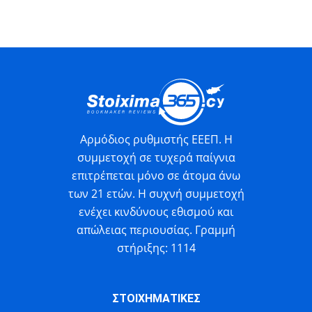
Αρμόδιος ρυθμιστής ΕΕΕΠ. Η
συμμετοχή σε τυχερά παίγνια
επιτρέπεται μόνο σε άτομα άνω
των 21 ετών. Η συχνή συμμετοχή
ενέχει κινδύνους εθισμού και
απώλειας περιουσίας. Γραμμή
στήριξης: 1114
ΣΤΟΙΧΗΜΑΤΙΚΕΣ