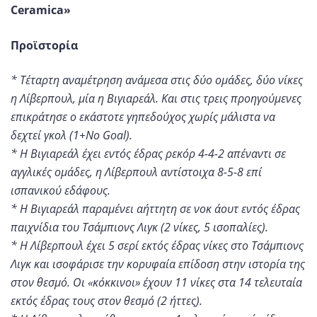
Ceramica»
Προϊστορία
* Τέταρτη αναμέτρηση ανάμεσα στις δύο ομάδες, δύο νίκες
η Λίβερπουλ, μία η Βιγιαρεάλ. Και στις τρεις προηγούμενες
επικράτησε ο εκάστοτε γηπεδούχος χωρίς μάλιστα να
δεχτεί γκολ (1+
No
Goal
).
* Η Βιγιαρεάλ έχει εντός έδρας ρεκόρ 4-4-2 απέναντι σε
αγγλικές ομάδες, η Λίβερπουλ αντίστοιχα 8-5-8 επί
ισπανικού εδάφους.
* Η Βιγιαρεάλ παραμένει αήττητη σε νοκ άουτ εντός έδρας
παιχνίδια του Τσάμπιονς Λιγκ (2 νίκες, 5 ισοπαλίες).
* Η Λίβερπουλ έχει 5 σερί εκτός έδρας νίκες στο Τσάμπιονς
Λιγκ και ισοφάρισε την κορυφαία επίδοση στην ιστορία της
στον θεσμό. Οι «κόκκινοι» έχουν 11 νίκες στα 14 τελευταία
εκτός έδρας τους στον θεσμό (2 ήττες).