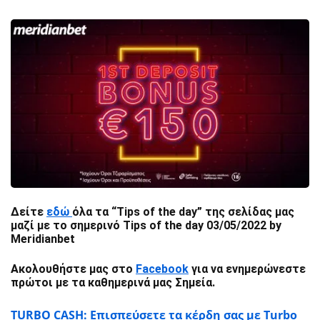
Δείτε
εδώ
όλα τα “Tips of the day” της σελίδας μας
μαζί με τo σημερινό Tips of the day 03/05/2022 by
Meridianbet
Ακολουθήστε μας στο
Facebook
για να ενημερώνεστε
πρώτοι με τα καθημερινά μας Σημεία.
T
URBO CASH: Επισπεύσετε τα κέρδη σας με Turbo