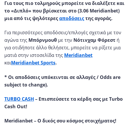
Για τους πιο τολμηρούς μπορείτε να διαλέξετε και
το «Διπλό» που βρίσκεται στο (3.06 Μeridianbet)
μια από τις ψηλότερες
αποδόσεις
της αγοράς.
Για περισσότερες αποδόσεις/επιλογές σχετικά με τον
αγώνα της
Μπόρνμουθ
με την
Νότινχαμ Φόρεστ
ή
για οτιδήποτε άλλο θελήσετε, μπορείτε να ρίξετε μια
ματιά στην ιστοσελίδα της
Meridianbet
και
Meridianbet
Sports
.
* Οι αποδόσεις υπόκεινται σε αλλαγές / Odds
are
subject
to
change
).
TURBO CASH
– Επισπεύσετε τα κέρδη σας με Turbo
Cash
Out
!
Meridianbet
– Ο δικός σου κόσμος στοιχήματος!