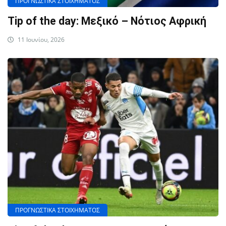
ΠΡΟΓΝΩΣΤΙΚΑ ΣΤΟΙΧΗΜΑΤΟΣ
Tip of the day: Μεξικό – Νότιος Αφρική
11 Ιουνίου, 2026
ΠΡΟΓΝΩΣΤΙΚΑ ΣΤΟΙΧΗΜΑΤΟΣ