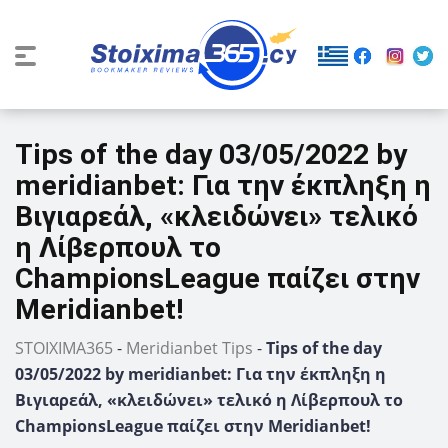
Tips of the day 03/05/2022 by
meridianbet: Για την έκπληξη η
Βιγιαρεάλ, «κλειδώνει» τελικό
η Λίβερπουλ το
ChampionsLeague παίζει στην
Meridianbet!
STOIXIMA365
-
Meridianbet Tips
-
Tips of the day
03/05/2022 by meridianbet: Για την έκπληξη η
Βιγιαρεάλ, «κλειδώνει» τελικό η Λίβερπουλ το
ChampionsLeague παίζει στην Meridianbet!