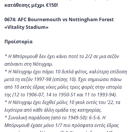
κατάθεσης μέχρι €150!
0674: AFC Bournemouth vs Nottingham Forest
«Vitality Stadium»
Προϊστορία
* Η Μπόρνμουθ δεν έχει κάνει ποτέ το 2/2 σε μια σεζόν
απέναντι στη Νότιγχαμ.
* Η Νότιγχαμ έχει πάρει 10 διπλά φέτος, καλύτερη επίδοση
μετά τη σεζόν 1997-98 (επίσης 10). Έχει σημειώσει πάνω
από 10 εκτός έδρας νίκες μόλις τρεις φορές στην ιστορία
της (12 το 1906-07, 14 το 1950-51 και 11 το 1993-94).
* Η Νότιγχαμ έχει δεχθεί μόλις 10 γκολ εντός του ’22, τα
λιγότερα από κάθε άλλη ομάδα της κατηγορίας.
* Συνολική παράδοση (από το 1949-50): 6-5-6. Η
Μπόρνμουθ έχασε μόνο 1/7 πιο πρόσφατα εντός έδρας