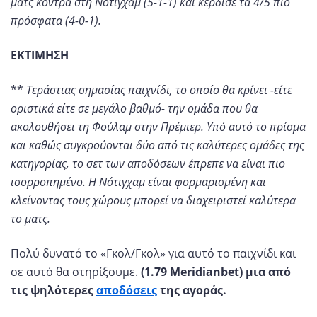
ματς κόντρα στη Νότιγχαμ (5-1-1) και κέρδισε τα 4/5 πιο
πρόσφατα (4-0-1).
E
ΚΤΙΜΗΣΗ
**
Τεράστιας σημασίας παιχνίδι, το οποίο θα κρίνει -είτε
οριστικά είτε σε μεγάλο βαθμό- την ομάδα που θα
ακολουθήσει τη Φούλαμ στην Πρέμιερ. Υπό αυτό το πρίσμα
και καθώς συγκρούονται δύο από τις καλύτερες ομάδες της
κατηγορίας, το σετ των αποδόσεων έπρεπε να είναι πιο
ισορροπημένο. Η Νότιγχαμ είναι φορμαρισμένη και
κλείνοντας τους χώρους μπορεί να διαχειριστεί καλύτερα
το ματς.
Πολύ δυνατό το «Γκολ/Γκολ» για αυτό το παιχνίδι και
σε αυτό θα στηρίξουμε.
(
1.79
Meridianbet
) μια από
τις ψηλότερες
αποδόσεις
της αγοράς.