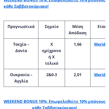
WEEKEND BONUS 10%: Επωφεληθείτε 10% μπόνους
κάθε Σαββατοκύριακο!
Προγνωστικά
Σημείο
Μέση
Εταιρ
Απόδοση
Τσεχία –
X
1,66
Meridi
Δανία
ημίχρονο
ή Χ
τελικό
Ουκρανία –
2&0-3
2,01
Meridi
Αγγλία
WEEKEND BONUS 10%: Επωφεληθείτε 10% μπόνους
κάθε Σαββατοκύριακο
!