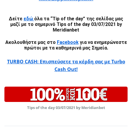
Δείτε
εδώ
όλα τα “Tip of the day” της σελίδας μας
μαζί με το σημερινό
Tips of the day 03/07/2021 by
Meridianbet
Ακολουθήστε μας στο
Facebook
για να ενημερώνεστε
πρώτοι με τα καθημερινά μας Σημεία.
T
URBO CASH: Επισπεύσετε τα κέρδη σας με Turbo
Cash Out!
Tips of the day 03/07/2021 by Meridianbet