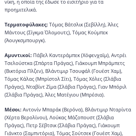
νίκη, η οποία της έδωσε το εισιτήριο για τα
προημιτελικά.
Τερματοφύλακες:
Τόμας Βάτσλικ (Σεβίλλη), Άλες
Μάντους (Σίγκμα Όλομουτς), Τόμας Κούμπεκ
(Άουγκσμπουργκ).
Αμυντικοί:
Πάβελ Καντεράμπεκ (Χόφενχαϊμ), Αντρέι
Τσελούστκα (Σπάρτα Πράγας), Γιάκουμπ Μπράμπετς
(Βικτόρια Πλζεν), Βλάντιμιρ Τσουφάλ (Γουέστ Χαμ),
Τόμας Κάλας (Μπρίστολ Σίτι), Τόμας Χόλες (Σλάβια
Πράγας), Νταβίντ Ζίμα (Σλάβια Πράγας), Γιαν Μπόριλ
(Σλάβια Πράγας), Άλες Ματέγιου (Μπρέσια).
Μέσοι:
Αντονίν Μπαράκ (Βερόνα), Βλάντιμιρ Νταρίντα
(Χέρτα Βερολίνου), Λούκας Μάζοπουστ (Σλάβια
Πράγας), Πετρ Σέβτσικ (Σλάβια Πράγας), Γιάκουμπ
Γιάνκτο (Σαμπντόρια), Τόμας Σούτσεκ (Γουέστ Χαμ),