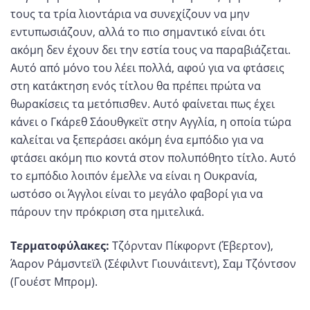
τους τα τρία λιοντάρια να συνεχίζουν να μην
εντυπωσιάζουν, αλλά το πιο σημαντικό είναι ότι
ακόμη δεν έχουν δει την εστία τους να παραβιάζεται.
Αυτό από μόνο του λέει πολλά, αφού για να φτάσεις
στη κατάκτηση ενός τίτλου θα πρέπει πρώτα να
θωρακίσεις τα μετόπισθεν. Αυτό φαίνεται πως έχει
κάνει ο Γκάρεθ Σάουθγκεϊτ στην Αγγλία, η οποία τώρα
καλείται να ξεπεράσει ακόμη ένα εμπόδιο για να
φτάσει ακόμη πιο κοντά στον πολυπόθητο τίτλο. Αυτό
το εμπόδιο λοιπόν έμελλε να είναι η Ουκρανία,
ωστόσο οι Άγγλοι είναι το μεγάλο φαβορί για να
πάρουν την πρόκριση στα ημιτελικά.
Τερματοφύλακες:
Τζόρνταν Πίκφορντ (Έβερτον),
Άαρον Ράμσντεϊλ (Σέφιλντ Γιουνάιτεντ), Σαμ Τζόντσον
(Γουέστ Μπρομ).