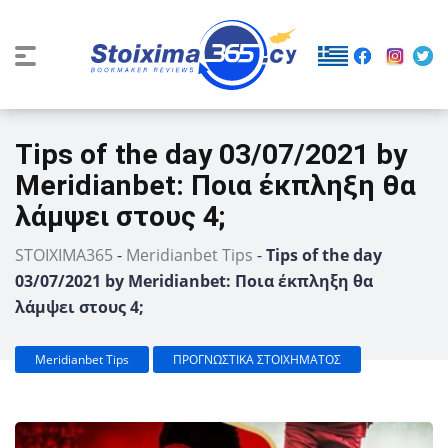
Tips of the day 03/07/2021 by
Meridianbet: Ποια έκπληξη θα
λάμψει στους 4;
STOIXIMA365
-
Meridianbet Tips
-
Tips of the day
03/07/2021 by Meridianbet: Ποια έκπληξη θα
λάμψει στους 4;
Meridianbet Tips
ΠΡΟΓΝΩΣΤΙΚΑ ΣΤΟΙΧΗΜΑΤΟΣ