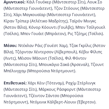
Αμυντικοί:
Κάιλ Γουόκερ (Μάντσεστερ Σίτι), Λουκ Σο
(Μάντσεστερ Γιουνάιτεντ), Τζον Στόουνς (Μάντσεστερ
Σίτι), Χάρι Μαγκουαϊαρ (Μάντσεστερ Γιουνάιτεντ),
Κίραν Τρίπιερ (Ατλέτικο Μαδρίτης), Ταϊρόν Μινγκς
(Άστον Βίλα), Κόνορ Κόουντι (Γουλβς), Μπεν Τσίλγουελ
(Τσέλσι), Μπεν Γουάιτ (Μπράιτον), Ρις Τζέημς (Τσέλσι).
Μέσοι:
Ντέκλαν Ράις (Γουέστ Χαμ), Τζακ Γκρίλις (Άστον
Βίλα), Τζόρνταν Χέντερσον (Λίβερπουλ), Κέβιν Φίλιπς
(Λιντς), Μέισον Μάουντ (Τσέλσι), Φιλ Φόντεν
(Μάντσεστερ Σίτι), Μπουκάγιο Σακά (Άρσεναλ), Τζουντ
Μπέλινγχαμ (Μπορούσια Ντόρτμουντ).
Επιθετικοί:
Χάρι Κέιν (Τότεναμ), Ραχίμ Στέρλινγκ
(Μάντσεστερ Σίτι), Μάρκους Ράσφορντ (Μάντσεστερ
Γιουνάιτεντ), Τζέιντον Σάντσο (Μπορούσια
Ντόρτμουντ), Ντόμινικ Κάλβερτ-Λίουιν (Έβερτον).