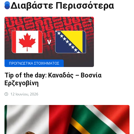
Διαβάστε Περισσότερα
ΠΡΟΓΝΩΣΤΙΚΑ ΣΤΟΙΧΗΜΑΤΟΣ
Tip of the day: Καναδάς – Βοσνία
Ερζεγοβίνη
12 Ιουνίου, 2026