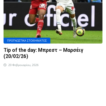
ΠΡΟΓΝΩΣΤΙΚΑ ΣΤΟΙΧΗΜΑΤΟΣ
Tip of the day: Μπρεστ – Μαρσέιγ
(20/02/26)
20 Φεβρουαρίου, 2026