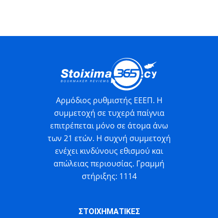
Αρμόδιος ρυθμιστής ΕΕΕΠ. Η
συμμετοχή σε τυχερά παίγνια
επιτρέπεται μόνο σε άτομα άνω
των 21 ετών. Η συχνή συμμετοχή
ενέχει κινδύνους εθισμού και
απώλειας περιουσίας. Γραμμή
στήριξης: 1114
ΣΤΟΙΧΗΜΑΤΙΚΕΣ