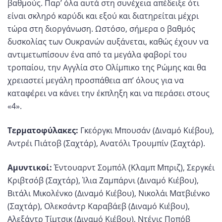
βαθμούς. Παρ’ όλα αυτά στη συνέχεια απέδειξε ότι
είναι σκληρό καρύδι και εξού και διατηρείται μέχρι
τώρα στη διοργάνωση. Ωστόσο, σήμερα ο βαθμός
δυσκολίας των Ουκρανών αυξάνεται, καθώς έχουν να
αντιμετωπίσουν ένα από τα μεγάλα φαβορί του
τροπαίου, την Αγγλία στο Ολίμπικο της Ρώμης και θα
χρειαστεί μεγάλη προσπάθεια απ’ όλους για να
καταφέρει να κάνει την έκπληξη και να περάσει στους
«4».
Τερματοφύλακες:
Γκεόργκι Μπουσάν (Διναμό Κιέβου),
Αντρέι Πιάτοβ (Σαχτάρ), Ανατόλι Τρουμπίν (Σαχτάρ).
Αμυντικοί:
Έντουαρντ Σομπόλ (Κλαμπ Μπριζ), Σεργκέι
Κριβτσόβ (Σαχτάρ), Ίλια Ζαμπάρνι (Διναμό Κιέβου),
Βιτάλι Μικολένκο (Διναμό Κιέβου), Νικολάι Ματβιένκο
(Σαχτάρ), Ολεκσάντρ Καραβάεβ (Διναμό Κιέβου),
Αλεξάντρ Τίμτσικ (Διναμό Κιέβου), Ντένις Ποπόβ