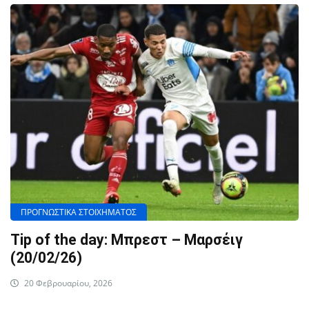
ΠΡΟΓΝΩΣΤΙΚΑ ΣΤΟΙΧΗΜΑΤΟΣ
Tip of the day: Μπρεστ – Μαρσέιγ
(20/02/26)
20 Φεβρουαρίου, 2026