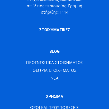
απώλειας περιουσίας. Γραμμή
στήριξης: 1114
ΣΤΟΙΧΗΜΑΤΙΚΕΣ
BLOG
ΠΡΟΓΝΩΣΤΙΚΑ ΣΤΟΙΧΗΜΑΤΟΣ
ΘΕΩΡΙΑ ΣΤΟΙΧΗΜΑΤΟΣ
ΝΕΑ
ΧΡΗΣΙΜΑ
ΟΡΟΙ ΚΑΙ ΠΡΟΥΠΟΘΕΣΕΙΣ