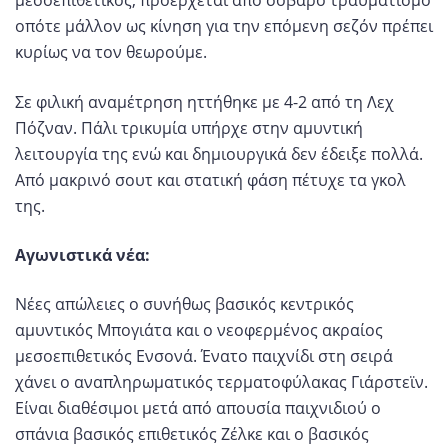
μεσοεπιθετικός, προέρχεται από σοβαρό τραυματισμό
οπότε μάλλον ως κίνηση για την επόμενη σεζόν πρέπει
κυρίως να τον θεωρούμε.
Σε φιλική αναμέτρηση ηττήθηκε με 4-2 από τη Λεχ
Πόζναν. Πάλι τρικυμία υπήρχε στην αμυντική
λειτουργία της ενώ και δημιουργικά δεν έδειξε πολλά.
Από μακρινό σουτ και στατική φάση πέτυχε τα γκολ
της.
Αγωνιστικά νέα:
Νέες απώλειες ο συνήθως βασικός κεντρικός
αμυντικός Μπογιάτα και ο νεοφερμένος ακραίος
μεσοεπιθετικός Ενσονά. Ένατο παιχνίδι στη σειρά
χάνει ο αναπληρωματικός τερματοφύλακας Γιάρστεϊν.
Είναι διαθέσιμοι μετά από απουσία παιχνιδιού ο
σπάνια βασικός επιθετικός Ζέλκε και ο βασικός