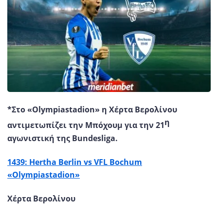
*Στο «Olympiastadion» η Χέρτα Βερολίνου
η
αντιμετωπίζει την Μπόχουμ
για την 21
αγωνιστική της Bundesliga.
1439: Hertha Berlin vs VFL Bochum
«Olympiastadion»
Χέρτα Βερολίνου