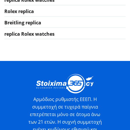
Rolex replica
Breitling replica
replica Rolex watches
Αρμόδιος ρυθμιστής ΕΕΕΠ. Η
συμμετοχή σε τυχερά παίγνια
επιτρέπεται μόνο σε άτομα άνω
των 21 ετών. Η συχνή συμμετοχή
ενέχει κινδύνους εθισμού και