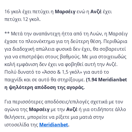
16 γκολ έχει πετύχει η
Μαρσέιγ
ενώ η
Ανζέ
έχει
πετύχει 12 γκολ.
** Μετά την αναπάντεχη ήττα από τη Λυών, η Μαρσέιγ
έχασε το πλεονέκτημα για τη δεύτερη θέση. Περιθώρια
για διαδοχική απώλεια φυσικά δεν έχει, θα σοβαρευτεί
για να επιστρέψει στους βαθμούς. Με μια στοιχειωδώς
καλή εμφάνιση δεν έχει να φοβηθεί αυτή την Ανζέ.
Πολύ δυνατό το «Άσσο & 1,5 γκόλ» για αυτό το
παιχνίδι και σε αυτό θα στηρίξουμε.
(1.94 Meridianbet
η ψηλότερη απόδοση της αγοράς.
Για περισσότερες αποδόσεις/επιλογές σχετικά με τον
αγώνα της
Μαρσέιγ
με την
Ανζέ
ή για οτιδήποτε άλλο
θελήσετε, μπορείτε να ρίξετε μια ματιά στην
ιστοσελίδα της
Meridianbet
.