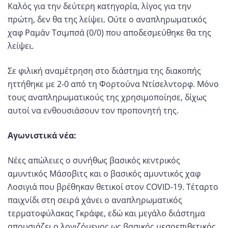
Καλός για την δεύτερη κατηγορία, λίγος για την
πρώτη, δεν θα της λείψει. Ούτε ο αναπληρωματικός
χαφ Ραμάν Τσιμπσά (0/0) που αποδεσμεύθηκε θα της
λείψει.
Σε φιλική αναμέτρηση στο διάστημα της διακοπής
ηττήθηκε με 2-0 από τη Φορτούνα Ντίσελντορφ. Μόνο
τους αναπληρωματικούς της χρησιμοποίησε, δίχως
αυτοί να ενθουσιάσουν τον προπονητή της.
Αγωνιστικά νέα:
Νέες απώλειες ο συνήθως βασικός κεντρικός
αμυντικός Μάσοβιτς και ο βασικός αμυντικός χαφ
Λοσιγιά που βρέθηκαν θετικοί στον COVID-19. Τέταρτο
παιχνίδι στη σειρά χάνει ο αναπληρωματικός
τερματοφύλακας Γκράφε, εδώ και μεγάλο διάστημα
απουσιάζει ο λογιζόμενος ως βασικός μεσοεπιθετικός