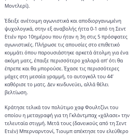
Μοντλερί).
Έδειξε ανέτοιμη αγωνιστικά και αποδιοργανωμένη
ψυχολογικά, στην εξ αναβολής ήττα 0-1 από τη Σεντ
Ετιέν προ 10ημέρου που ήταν η 3η στις 5 πρόσφατες
αγωνιστικές. Πλήρωσε τις απουσίες στο επιθετικό
κομμάτι όπου παρουσιάστηκε αρκετά άτολμη για ένα
ακόμη ματς, έπαιξε περισσότερο χαλαρά απ’ ότι θα
έπρεπε και θα μπορούσε. Έχασε τις περισσότερες
μάχες στη μεσαία γραμμή, το αυτογκόλ του 44’
καθόρισε το ματς. Δεν κινδυνεύει, αλλά θέλει
βελτίωση.
Κράτησε τελικά τον πολύτιμο χαφ Φουλτζίνι του
οποίου η μεταγραφή για τη Γκλάντμπαχ «χάλασε» την
τελευταία στιγμή. Μετά τους (δανεικούς από τη Σεντ
Ετιέν) Μπερναρντονί, Τιουμπ απέκτησε τον ελεύθερο