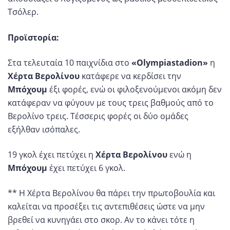
Τσόλερ.
Προϊστορία:
Στα τελευταία 10 παιχνίδια στο
«Olympiastadion»
η
Χέρτα Βερολίνου
κατάφερε να κερδίσει την
Μπόχουμ
έξι φορές, ενώ οι φιλοξενούμενοι ακόμη δεν
κατάφεραν να φύγουν με τους τρεις βαθμούς από το
Βερολίνο τρεις. Τέσσερις φορές οι δύο ομάδες
εξήλθαν ισόπαλες.
19 γκολ έχει πετύχει η
Χέρτα Βερολίνου
ενώ η
Μπόχουμ
έχει πετύχει 6 γκολ.
** Η Χέρτα Βερολίνου θα πάρει την πρωτοβουλία και
καλείται να προσέξει τις αντεπιθέσεις ώστε να μην
βρεθεί να κυνηγάει στο σκορ. Αν το κάνει τότε η