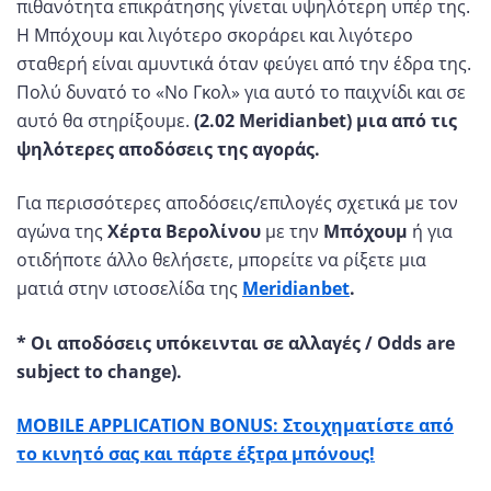
πιθανότητα επικράτησης γίνεται υψηλότερη υπέρ της.
Η Μπόχουμ και λιγότερο σκοράρει και λιγότερο
σταθερή είναι αμυντικά όταν φεύγει από την έδρα της.
Πολύ δυνατό το «No Γκολ» για αυτό το παιχνίδι και σε
αυτό θα στηρίξουμε.
(2.02 Meridianbet)
μια από τις
ψηλότερες αποδόσεις της αγοράς.
Για περισσότερες αποδόσεις/επιλογές σχετικά με τον
αγώνα της
Χέρτα Βερολίνου
με την
Μπόχουμ
ή για
οτιδήποτε άλλο θελήσετε, μπορείτε να ρίξετε μια
ματιά στην ιστοσελίδα της
Meridianbet
.
* Οι αποδόσεις υπόκεινται σε αλλαγές / Odds are
subject to change).
MOBILE APPLICATION BONUS: Στοιχηματίστε από
το κινητό σας και πάρτε έξτρα μπόνους!