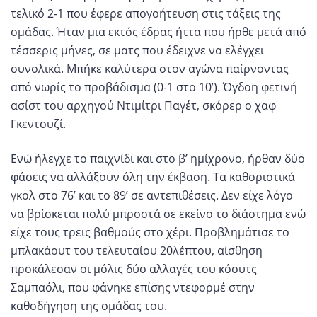
τελικό 2-1 που έφερε απογοήτευση στις τάξεις της
ομάδας. Ήταν μια εκτός έδρας ήττα που ήρθε μετά από
τέσσερις μήνες, σε ματς που έδειχνε να ελέγχει
συνολικά. Μπήκε καλύτερα στον αγώνα παίρνοντας
από νωρίς το προβάδισμα (0-1 στο 10’). Όγδοη φετινή
ασίστ του αρχηγού Ντιμίτρι Παγέτ, σκόρερ ο χαφ
Γκεντουζί.
Ενώ ήλεγχε το παιχνίδι και στο β’ ημίχρονο, ήρθαν δύο
φάσεις να αλλάξουν όλη την έκβαση. Τα καθοριστικά
γκολ στο 76’ και το 89’ σε αντεπιθέσεις. Δεν είχε λόγο
να βρίσκεται πολύ μπροστά σε εκείνο το διάστημα ενώ
είχε τους τρεις βαθμούς στο χέρι. Προβλημάτισε το
μπλακάουτ του τελευταίου 20λέπτου, αίσθηση
προκάλεσαν οι μόλις δύο αλλαγές του κόουτς
Σαμπαόλι, που φάνηκε επίσης ντεφορμέ στην
καθοδήγηση της ομάδας του.