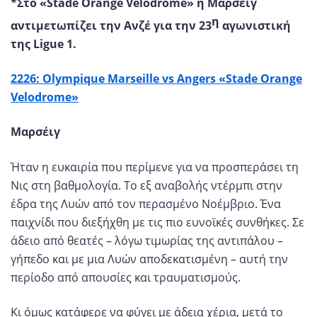
*Στο «Stade Orange Velodrome» η Μαρσέιγ
η
αντιμετωπίζει την Ανζέ για την 23
αγωνιστική
της Ligue 1.
2226: Olympique Marseille vs Angers «Stade Orange
Velodrome»
Μαρσέιγ
Ήταν η ευκαιρία που περίμενε για να προσπεράσει τη
Νις στη βαθμολογία. Το εξ αναβολής ντέρμπι στην
έδρα της Λυών από τον περασμένο Νοέμβριο. Ένα
παιχνίδι που διεξήχθη με τις πιο ευνοϊκές συνθήκες. Σε
άδειο από θεατές – λόγω τιμωρίας της αντιπάλου –
γήπεδο και με μια Λυών αποδεκατισμένη – αυτή την
περίοδο από απουσίες και τραυματισμούς.
Κι όμως κατάφερε να φύγει με άδεια χέρια, μετά το