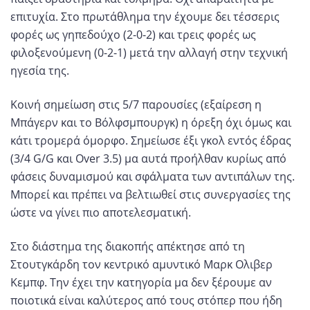
επιτυχία. Στο πρωτάθλημα την έχουμε δει τέσσερις
φορές ως γηπεδούχο (2-0-2) και τρεις φορές ως
φιλοξενούμενη (0-2-1) μετά την αλλαγή στην τεχνική
ηγεσία της.
Κοινή σημείωση στις 5/7 παρουσίες (εξαίρεση η
Μπάγερν και το Βόλφσμπουργκ) η όρεξη όχι όμως και
κάτι τρομερά όμορφο. Σημείωσε έξι γκολ εντός έδρας
(3/4 G/G και Over 3.5) μα αυτά προήλθαν κυρίως από
φάσεις δυναμισμού και σφάλματα των αντιπάλων της.
Μπορεί και πρέπει να βελτιωθεί στις συνεργασίες της
ώστε να γίνει πιο αποτελεσματική.
Στο διάστημα της διακοπής απέκτησε από τη
Στουτγκάρδη τον κεντρικό αμυντικό Μαρκ Ολιβερ
Κεμπφ. Την έχει την κατηγορία μα δεν ξέρουμε αν
ποιοτικά είναι καλύτερος από τους στόπερ που ήδη