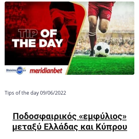
Tips of the day 09/06/2022
Ποδοσφαιρικός «εμφύλιος»
μεταξύ Ελλάδας και Κύπρου