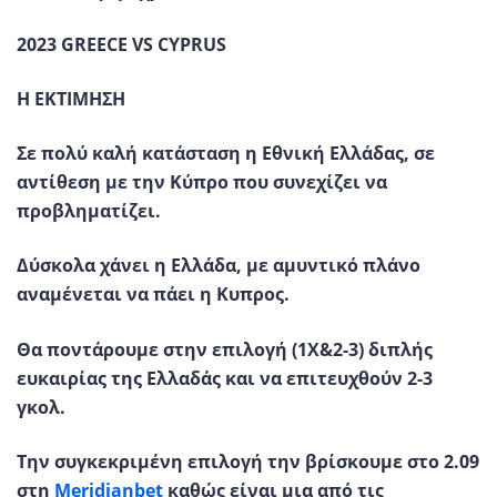
2023
GREECE
VS
CYPRUS
Η ΕΚΤΙΜΗΣΗ
Σε πολύ καλή κατάσταση η Εθνική Ελλάδας, σε
αντίθεση με την Κύπρο που συνεχίζει να
προβληματίζει.
Δύσκολα χάνει η Ελλάδα, με αμυντικό πλάνο
αναμένεται να πάει η Κυπρος.
Θα ποντάρουμε στην επιλογή (1Χ&2-3) διπλής
ευκαιρίας της Ελλαδάς και να επιτευχθούν 2-3
γκολ.
Την συγκεκριμένη επιλογή την βρίσκουμε στο 2.09
στη
Meridianbet
καθώς είναι μια από τις