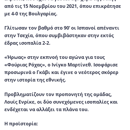
από τις 15 Νοεμβρίου του 2021, όπου επικράτησε
με 4-0 της Βουλγαρίας.
Γλίτωσαν τον βαθμό στο 90’ οι Ισπανοί απέναντι
στην Τσεχία, όπου συμβιβάστηκαν στην εκτός
έδρας ισοπαλία 2-2.
«Ήρωας» στην εκπνοή του αγώνα για τους
«Φούριας Ρόχας», ο Ινίγκο Μαρτίνεθ. Ισοφάρισε
προσωρινά ο Γκάβι και έγινε ο νεότερος σκόρερ
στην ιστορία της εθνικής.
Προβληματίζουν τον προπονητή της ομάδας,
Λουίς Ενρίκε, οι δύο συνεχόμενες ισοπαλίες και
ενδέχεται να αλλάξει τα πλάνα του.
Η προϊστορία: