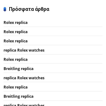
Πρόσφατα άρθρα
Rolex replica
Rolex replica
Rolex replica
replica Rolex watches
Rolex replica
Breitling replica
replica Rolex watches
Rolex replica
Breitling replica
replica Rolex watches