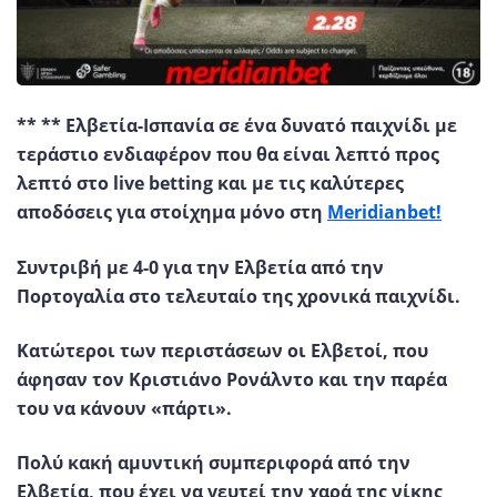
** **
Ελβετία-Ισπανία
σε ένα δυνατό παιχνίδι με
τεράστιο ενδιαφέρον που θα είναι
λεπτό προς
λεπτό στο
live betting
και με τις καλύτερες
αποδόσεις για στοίχημα μόνο
στη
Meridianbet
!
Συντριβή με 4-0 για την Ελβετία από την
Πορτογαλία στο τελευταίο της χρονικά παιχνίδι.
Κατώτεροι των περιστάσεων οι Ελβετοί, που
άφησαν τον Κριστιάνο Ρονάλντο και την παρέα
του να κάνουν «πάρτι».
Πολύ κακή αμυντική συμπεριφορά από την
Ελβετία, που έχει να γευτεί την χαρά της νίκης