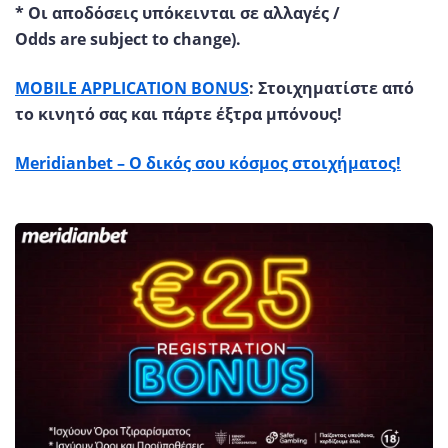
* Οι αποδόσεις υπόκεινται σε αλλαγές /
Odds are subject to change
).
MOBILE
APPLICATION
BONUS
: Στοιχηματίστε από
το κινητό σας και πάρτε έξτρα μπόνους!
Meridianbet
– Ο δικός σου κόσμος στοιχήματος!