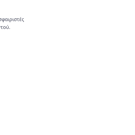
σφαιριστές
ντού.