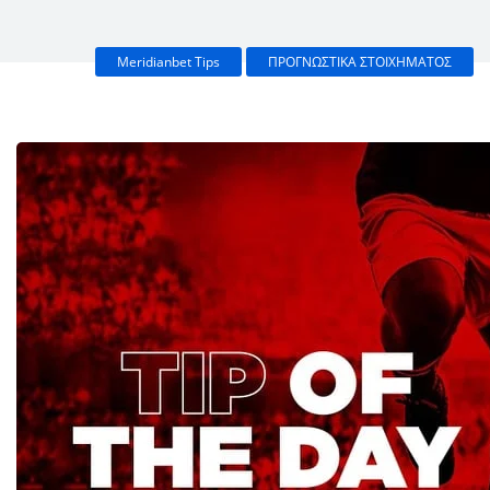
Meridianbet Tips
ΠΡΟΓΝΩΣΤΙΚΑ ΣΤΟΙΧΗΜΑΤΟΣ