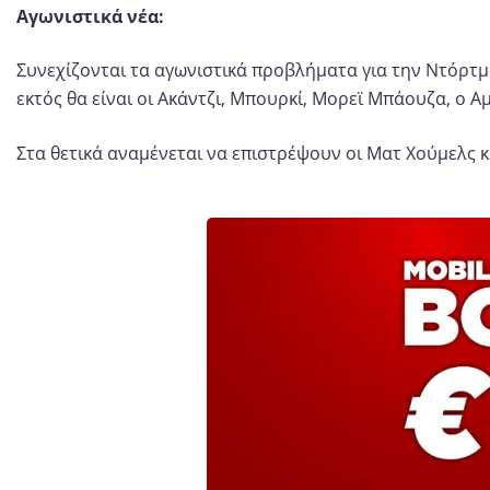
Αγωνιστικά νέα:
Συνεχίζονται τα αγωνιστικά προβλήματα για την Ντόρτμ
εκτός θα είναι οι Ακάντζι, Μπουρκί, Μορεϊ Μπάουζα, ο 
Στα θετικά αναμένεται να επιστρέψουν οι Ματ Χούμελς 