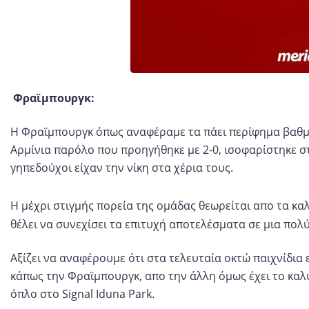
Φραϊμπουργκ:
H Φραϊμπουργκ όπως αναφέραμε τα πάει περίφημα βαθμ
Αρμίνια παρόλο που προηγήθηκε με 2-0, ισοφαρίστηκε στ
γηπεδούχοι είχαν την νίκη στα χέρια τους.
Η μέχρι στιγμής πορεία της ομάδας θεωρείται απο τα κα
θέλει να συνεχίσει τα επιτυχή αποτελέσματα σε μια πο
Αξίζει να αναφέρουμε ότι στα τελευταία οκτώ παιχνίδια 
κάπως την Φραϊμπουργκ, απο την άλλη όμως έχει το καλ
όπλο στο Signal Iduna Park.