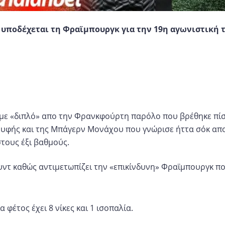
 υποδέχεται τη Φραϊμπουργκ για την 19η αγωνιστική 
ε «διπλό» απο την Φρανκφούρτη παρόλο που βρέθηκε πί
κορυφής και της Μπάγερν Μονάχου που γνώρισε ήττα σόκ απ
στους έξι βαθμούς.
υντ καθώς αντιμετωπίζει την «επικίνδυνη» Φραϊμπουργκ πο
φέτος έχει 8 νίκες και 1 ισοπαλία.