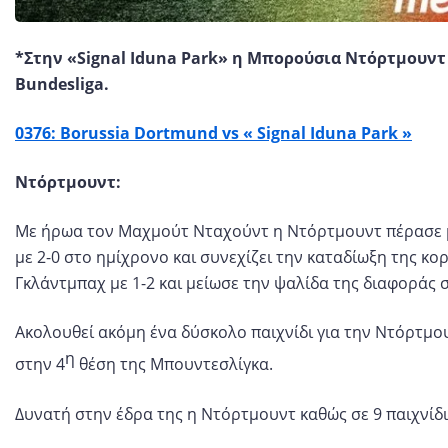
*Στην «Signal Iduna Park» η Μπορούσια Ντόρτμουντ
Bundesliga.
0376: Borussia Dortmund vs «
Signal Iduna Park »
Nτόρτμουντ:
Με ήρωα τον Μαχμούτ Νταχούντ η Ντόρτμουντ πέρασε μ
με 2-0 στο ημίχρονο και συνεχίζει την καταδίωξη της 
Γκλάντμπαχ με 1-2 και μείωσε την ψαλίδα της διαφοράς 
Ακολουθεί ακόμη ένα δύσκολο παιχνίδι για την Ντόρτμο
η
στην 4
θέση της Μπουντεσλίγκα.
Δυνατή στην έδρα της η Ντόρτμουντ καθώς σε 9 παιχνίδια 