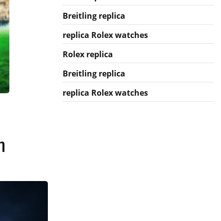
Breitling replica
replica Rolex watches
Rolex replica
Breitling replica
replica Rolex watches
η