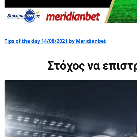
Tips of the day 14/08/2021 by Meridianbet
Στόχος να επιστ