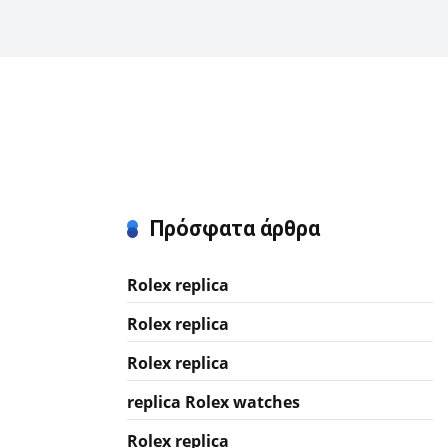
Πρόσφατα άρθρα
Rolex replica
Rolex replica
Rolex replica
replica Rolex watches
Rolex replica