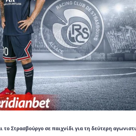
ι το Στρασβούργο σε παιχνίδι για τη δεύτερη αγωνιστ