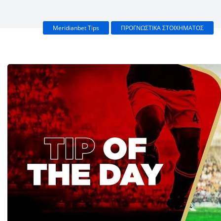
Meridianbet Tips
ΠΡΟΓΝΩΣΤΙΚΑ ΣΤΟΙΧΗΜΑΤΟΣ