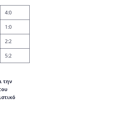
4:0
1:0
2:2
5:2
ι την
του
ιστικό