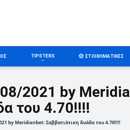
TIPSTERS
ΤΟΣ
ΣΤΟΙΧΗΜΑΤΙΚΕΣ
/08/2021 by Meridia
 του 4.70!!!!
2021 by Meridianbet: Σαββατιάτικη δυάδα του 4.70!!!!