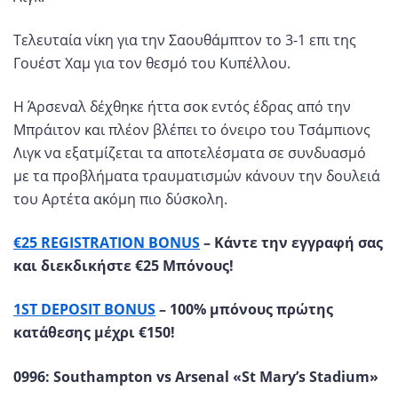
Τελευταία νίκη για την Σαουθάμπτον το 3-1 επι της
Γουέστ Χαμ για τον θεσμό του Κυπέλλου.
Η Άρσεναλ δέχθηκε ήττα σοκ εντός έδρας από την
Μπράιτον και πλέον βλέπει το όνειρο του Τσάμπιονς
Λιγκ να εξατμίζεται τα αποτελέσματα σε συνδυασμό
με τα προβλήματα τραυματισμών κάνουν την δουλειά
του Αρτέτα ακόμη πιο δύσκολη.
€25 REGISTRATION BONUS
– Κάντε την εγγραφή σας
και διεκδικήστε €25 Μπόνους!
1ST DEPOSIT BONUS
– 100% μπόνους πρώτης
κατάθεσης μέχρι €150!
0996: Southampton vs Arsenal «St Mary’s Stadium»