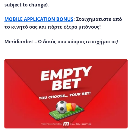
subject to change).
MOBILE APPLICATION BONUS
: Στοιχηματίστε από
το κινητό σας και πάρτε έξτρα μπόνους!
Meridianbet – Ο δικός σου κόσμος στοιχήματος!