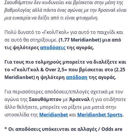
Σαουθάμπτον δεν κινδυνεύει και βρίσκεται στην μέση της
βαθμολογίας αλλά πάντα ένας αγώνας με την Άρσεναλ είναι
μια ευκαιρία να δείξει από τι είναι φτιαγμένη.
Πολύ δυνατό το «Γκολ/Γκολ» για αυτό το παιχνίδι και
σε αυτό θα στηρίξουμε.
(1.77 Meridianbet) μια από
τις ψηλότερες
αποδόσεις
της αγοράς.
Για τους πιο τολμηρούς μπορείτε να διαλέξετε και
το «Γκολ/Γκολ & Over 2,5» που βρίσκεται στο (2.25
Μeridianbet) η ψηλότερη
απόδοση
της αγοράς.
Για περισσότερες αποδόσεις/επιλογές σχετικά με τον
αγώνα της
Σαουθάμπτον
με
Άρσεναλ
ή για οτιδήποτε
άλλο θελήσετε, μπορείτε να ρίξετε μια ματιά στην
ιστοσελίδα της
Meridianbet
και
Meridianbet Sports
.
* Οι αποδόσεις υπόκεινται σε αλλαγές / Odds are