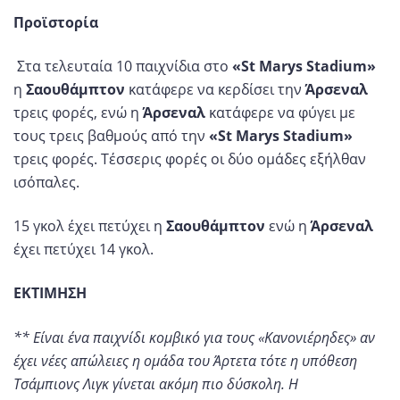
Προϊστορία
Στα τελευταία 10 παιχνίδια στο
«St Marys Stadium»
η
Σαουθάμπτον
κατάφερε να κερδίσει την
Άρσεναλ
τρεις φορές, ενώ η
Άρσεναλ
κατάφερε να φύγει με
τους τρεις βαθμούς από την
«St Marys Stadium»
τρεις φορές. Τέσσερις φορές οι δύο ομάδες εξήλθαν
ισόπαλες.
15 γκολ έχει πετύχει η
Σαουθάμπτον
ενώ η
Άρσεναλ
έχει πετύχει 14 γκολ.
EΚΤΙΜΗΣΗ
** Είναι ένα παιχνίδι κομβικό για τους «Κανονιέρηδες» αν
έχει νέες απώλειες η ομάδα του Άρτετα τότε η υπόθεση
Τσάμπιονς Λιγκ γίνεται ακόμη πιο δύσκολη. Η