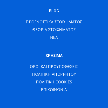
BLOG
ΠΡΟΓΝΩΣΤΙΚΑ ΣΤΟΙΧΗΜΑΤΟΣ
ΘΕΩΡΙΑ ΣΤΟΙΧΗΜΑΤΟΣ
ΝΕΑ
ΧΡΗΣΙΜΑ
ΟΡΟΙ ΚΑΙ ΠΡΟΥΠΟΘΕΣΕΙΣ
ΠΟΛΙΤΙΚΗ ΑΠΟΡΡΗΤΟΥ
ΠΟΛΙΤΙΚΗ COOKIES
ΕΠΙΚΟΙΝΩΝΙΑ