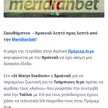
Σαουθάμπτον – Άρσεναλ λεπτό προς λεπτό από
την
Meridianbet
!
Η μάχη της τετράδας στην Αγγλική
Πρέμιερ Λιγκ
κορυφώνεται με την
Άρσεναλ
να έχει ακόμη μια
δύσκολη έξοδο.
Στο
«St Marys Stadium»
η
Άρσεναλ
για να
παραμείνει ζωντανή για το
Τσάμπιονς Λιγκ
πρέπει να
κερδίσει τους «Αγίους» που γνώρισαν την συντριβή
από την
Τσέλσι
με 0-6 για τους γηπεδούχους έχουν
χάσει τα τελευταία 5/6 παιχνίδια τους στην Πρέμιερ
Λιγκ.