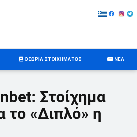
ΘΕΩΡΙΑ ΣΤΟΙΧΗΜΑΤΟΣ
ΝΕΑ
anbet: Στοίχημα
α το «Διπλό» η