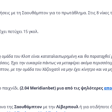
ρήσεις με τη Σαουθάμπτον για το πρωτάθλημα. Στις 8 νίκες
έχει πετύχει 15 γκολ.
η ομάδα του Κλοπ είναι καταταλαιπωρημένη και θα παραταχθεί 
οδόσεις. Έχει την ευκαιρία πάντως να μεταφέρει ακόμα περισσότε
μπτον, με την ομάδα του Χάζενχατλ να μην έχει κίνητρο και να μ
ο παιχνίδι.
(2.04
Meridianbet
) μια από τις ψηλότερες
απο
ώνα της
Σαουθάμπτον
με την
Λίβερπουλ
ή για οτιδήποτε 