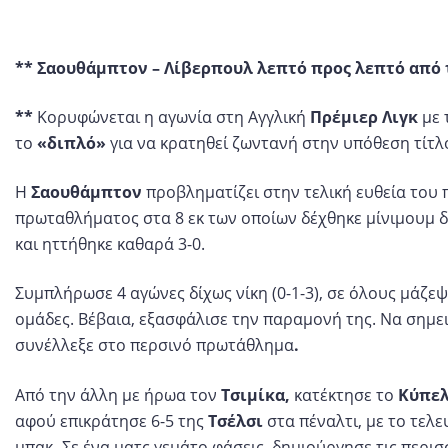
** Σαουθάμπτον – Λίβερπουλ λεπτό προς λεπτό από
**
Κορυφώνεται η αγωνία στη Αγγλική
Πρέμιερ Λιγκ
με 
το
«διπλό»
για να κρατηθεί ζωντανή στην υπόθεση τίτλ
H
Σαουθάμπτον
προβληματίζει στην τελική ευθεία του 
πρωταθλήματος στα 8 εκ των οποίων δέχθηκε μίνιμουμ
και ηττήθηκε καθαρά 3-0.
Συμπλήρωσε 4 αγώνες δίχως νίκη (0-1-3), σε όλους μάζε
ομάδες. Βέβαια, εξασφάλισε την παραμονή της. Να σημει
συνέλλεξε στο περσινό πρωτάθλημα
.
Από την άλλη με ήρωα τον
Τσιμίκα,
κατέκτησε το
Κύπελ
αφού επικράτησε 6-5 της
Τσέλσι
στα πέναλτι, με το τελ
μπακ
.
Σε ένα ματς γεμάτο φάσεις, δημιούργησε τις περι