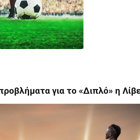
προβλήματα για το «Διπλό» η Λίβ