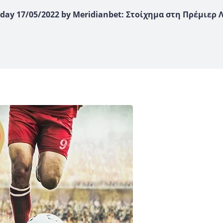
e day 17/05/2022 by Meridianbet: Στοίχημα στη Πρέμιερ