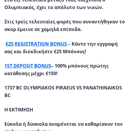
Ολυμπιακός, έχει το απόλυτο των νικών.
Στις τρείς τελευταίες φορές που συναντήθηκαν το
σκορ έμεινε σε χαμηλά επίπεδα.
€25 REGISTRATION BONUS
– Κάντε την εγγραφή
σας και διεκδικήστε €25 Μπόνους!
1ST DEPOSIT BONUS
– 100% μπόνους πρώτης
κατάθεσης μέχρι €150!
1737 BC OLYMPIAKOS PIRAEUS VS PANATHINAIKOS
BC
Η ΕΚΤΙΜΗΣΗ
Εύκολα ή δύσκολα αναμένεται να καθαρίσουν τον