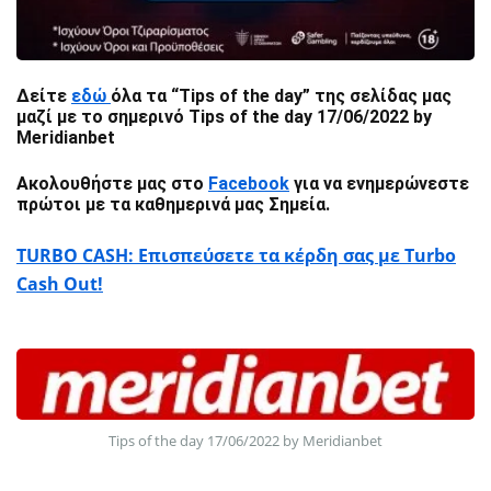
Δείτε
εδώ
όλα τα “Tips of the day” της σελίδας μας
μαζί με τo σημερινό Tips of the day 17/06/2022 by
Meridianbet
Ακολουθήστε μας στο
Facebook
για να ενημερώνεστε
πρώτοι με τα καθημερινά μας Σημεία.
T
URBO CASH: Επισπεύσετε τα κέρδη σας με Turbo
Cash Out!
Tips of the day 17/06/2022 by Meridianbet