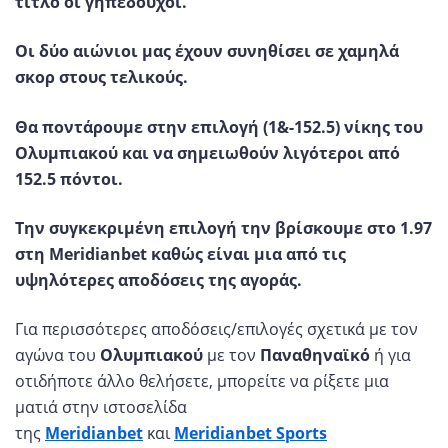
τίτλο οι γηπεδούχοι.
Οι δύο αιώνιοι μας έχουν συνηθίσει σε χαμηλά
σκορ στους τελικούς.
Θα ποντάρουμε στην επιλογή (1&-152.5) νίκης του
Ολυμπιακού και να σημειωθούν λιγότεροι από
152.5 πόντοι.
Την συγκεκριμένη επιλογή την βρίσκουμε στο 1.97
στη Meridianbet καθώς είναι μια από τις
υψηλότερες αποδόσεις της αγοράς.
Για περισσότερες αποδόσεις/επιλογές σχετικά με τον
αγώνα του
Ολυμπιακού
με τον
Παναθηναϊκό
ή για
οτιδήποτε άλλο θελήσετε, μπορείτε να ρίξετε μια
ματιά στην ιστοσελίδα
της
Meridianbet
και
Meridianbet Sports