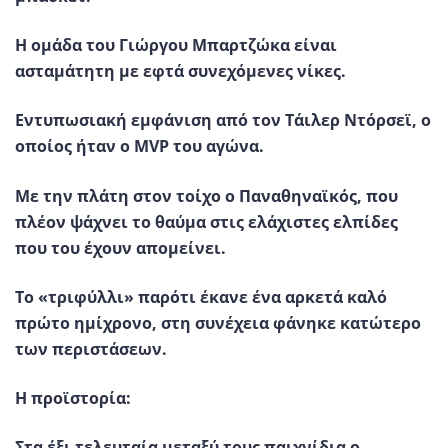
Η ομάδα του Γιώργου Μπαρτζώκα είναι
ασταμάτητη με εφτά συνεχόμενες νίκες.
Εντυπωσιακή εμφάνιση από τον Τάιλερ
Ντόρσεϊ, ο
οποίος ήταν ο MVP του αγώνα.
Με την πλάτη στον τοίχο ο Παναθηναϊκός, που
πλέον ψάχνει το θαύμα στις ελάχιστες ελπίδες
που του έχουν απομείνει.
Το «τριφύλλι» παρότι έκανε ένα αρκετά καλό
πρώτο ημίχρονο, στη συνέχεια φάνηκε κατώτερο
των περιστάσεων.
Η προϊστορία:
Στα έξι τελευταία μεταξύ τους παιχνίδια ο