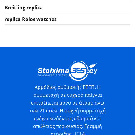
Breitling replica
replica Rolex watches
Αρμόδιος ρυθμιστής ΕΕΕΠ. Η
συμμετοχή σε τυχερά παίγνια
επιτρέπεται μόνο σε άτομα άνω
των 21 ετών. Η συχνή συμμετοχή
ενέχει κινδύνους εθισμού και
απώλειας περιουσίας. Γραμμή
στήριξης: 1114