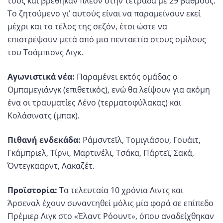
τους και βρέθηκαν πλέον στην τετράδα με 29 βαθμούς.
Το ζητούμενο γι’ αυτούς είναι να παραμείνουν εκεί
μέχρι και το τέλος της σεζόν, έτσι ώστε να
επιστρέψουν μετά από μια πενταετία στους ομίλους
του Τσάμπιονς Λιγκ.
Αγωνιστικά νέα:
Παραμένει εκτός ομάδας ο
Ομπαμεγιάνγκ (επιθετικός), ενώ θα λείψουν για ακόμη
ένα οι τραυματίες Λένο (τερματοφύλακας) και
Κολάσινατς (μπακ).
Πιθανή ενδεκάδα:
Ράμσντεϊλ, Τομιγιάσου, Γουάιτ,
Γκάμπριελ, Τίρνι, Μαρτινέλι, Τσάκα, Πάρτεϊ, Σακά,
Όντεγκααρντ, Λακαζέτ.
Προϊστορία:
Τα τελευταία 10 χρόνια Λιντς και
Άρσεναλ έχουν συναντηθεί μόλις μία φορά σε επίπεδο
Πρέμιερ Λιγκ στο «Έλαντ Ρόουντ», όπου αναδείχθηκαν