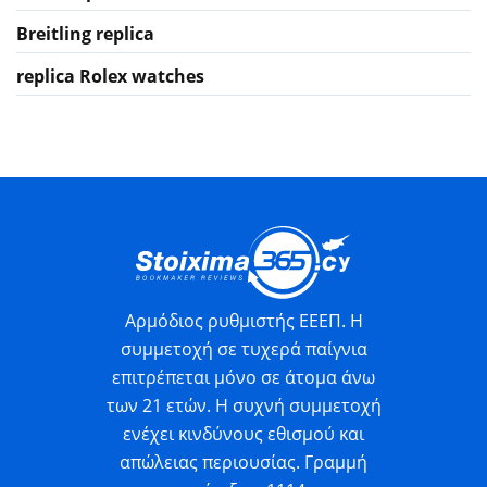
Breitling replica
replica Rolex watches
Αρμόδιος ρυθμιστής ΕΕΕΠ. Η
συμμετοχή σε τυχερά παίγνια
επιτρέπεται μόνο σε άτομα άνω
των 21 ετών. Η συχνή συμμετοχή
ενέχει κινδύνους εθισμού και
απώλειας περιουσίας. Γραμμή