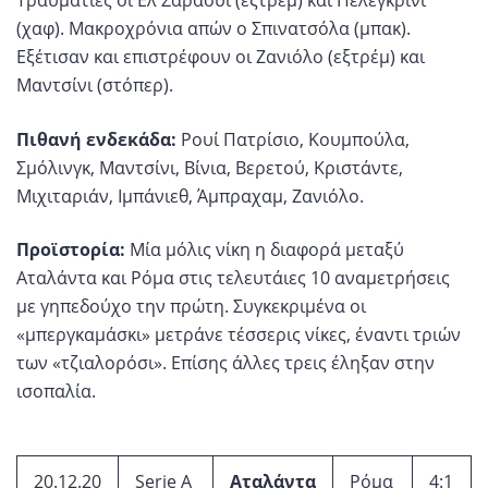
Τραυματίες οι Ελ Σαραουί (εξτρέμ) και Πελεγκρίνι
(χαφ). Μακροχρόνια απών ο Σπινατσόλα (μπακ).
Εξέτισαν και επιστρέφουν οι Ζανιόλο (εξτρέμ) και
Μαντσίνι (στόπερ).
Πιθανή ενδεκάδα:
Ρουί Πατρίσιο, Κουμπούλα,
Σμόλινγκ, Μαντσίνι, Βίνια, Βερετού, Κριστάντε,
Μιχιταριάν, Ιμπάνιεθ, Άμπραχαμ, Ζανιόλο.
Προϊστορία:
Μία μόλις νίκη η διαφορά μεταξύ
Αταλάντα και Ρόμα στις τελευτάιες 10 αναμετρήσεις
με γηπεδούχο την πρώτη. Συγκεκριμένα οι
«μπεργκαμάσκι» μετράνε τέσσερις νίκες, έναντι τριών
των «τζιαλορόσι». Επίσης άλλες τρεις έληξαν στην
ισοπαλία.
20.12.20
Serie A
Αταλάντα
Ρόμα
4:1