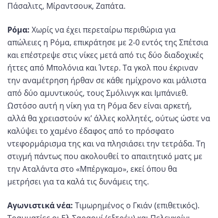
Πάσαλιτς, Μίραντσουκ, Ζαπάτα.
Ρόμα:
Χωρίς να έχει περεταίρω περιθώρια για
απώλειες η Ρόμα, επικράτησε με 2-0 εντός της Σπέτσια
και επέστρεψε στις νίκες μετά από τις δύο διαδοχικές
ήττες από Μπολόνια και Ίντερ. Τα γκολ που έκριναν
την αναμέτρηση ήρθαν σε κάθε ημίχρονο και μάλιστα
από δύο αμυντικούς, τους Σμόλινγκ και Ιμπάνιεθ.
Ωστόσο αυτή η νίκη για τη Ρόμα δεν είναι αρκετή,
αλλά θα χρειαστούν κι’ άλλες κολλητές, ούτως ώστε να
καλύψει το χαμένο έδαφος από το πρόσφατο
ντεφορμάρισμα της και να πλησιάσει την τετράδα. Τη
στιγμή πάντως που ακολουθεί το απαιτητικό ματς με
την Αταλάντα στο «Μπέργκαμο», εκεί όπου θα
μετρήσει για τα καλά τις δυνάμεις της.
Αγωνιστικά νέα:
Τιμωρημένος ο Γκιάν (επιθετικός).