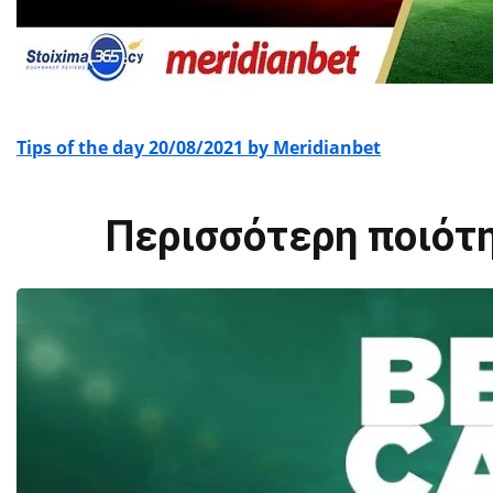
Tips of the day 20/08/2021 by Meridianbet
Περισσότερη ποιότη