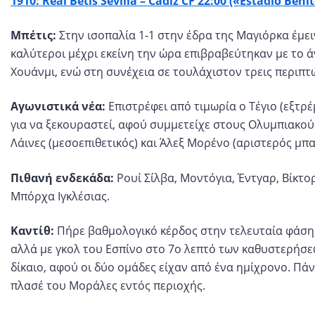
1910: Real Betis Sevilla – Cadiz CF 22:00 («Estadio Beni
Μπέτις:
Στην ισοπαλία 1-1 στην έδρα της Μαγιόρκα έμειν
καλύτεροι μέχρι εκείνη την ώρα επιβραβεύτηκαν με το ά
Χουάνμι, ενώ στη συνέχεια σε τουλάχιστον τρεις περιπ
Αγωνιστικά νέα:
Επιστρέφει από τιμωρία ο Τέγιο (εξτρέ
για να ξεκουραστεί, αφού συμμετείχε στους Ολυμπιακούς
Λάινες (μεσοεπιθετικός) και Άλεξ Μορένο (αριστερός μπα
Πιθανή ενδεκάδα:
Ρουί Σίλβα, Μοντόγια, Έντγαρ, Βίκτορ
Μπόρχα Ιγκλέσιας.
Καντίθ:
Πήρε βαθμολογικό κέρδος στην τελευταία φάση τ
αλλά με γκολ του Εσπίνο στο 7ο λεπτό των καθυστερήσεω
δίκαιο, αφού οι δύο ομάδες είχαν από ένα ημίχρονο. Πάν
πλασέ του Μοράλες εντός περιοχής.