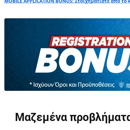
MOBILE APPLICATION BONUS: Στοιχηματίστε από το κ
Μαζεμένα προβλήματα 