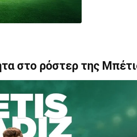
τα στο ρόστερ της Μπέτι