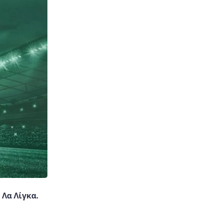
Λα Λίγκα.