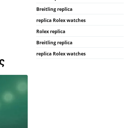
Breitling replica
replica Rolex watches
Rolex replica
Breitling replica
replica Rolex watches
ς