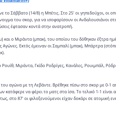
to Villamarín»)
ε το Σάββατο (14/8) η Μπέτις. Στο 25′ οι γηπεδούχοι, οι οπ
νοιγμα του σκορ, για να ισοφαρίσουν οι Ανδαλουσιάνοι στο
τώσεις έφτασαν κοντά στην ανατροπή.
μ) και ο Μιράντα (μπακ), του οποίου του δόθηκαν έξτρα ημ
 Αγώνες. Εκτός έμειναν οι Σαμπαλί (μπακ), Μπάρτρα (στόπε
κ).
 Ρουίθ, Μιράντα, Γκίδο Ροδρίγες, Κανάλες, Ρουιμπάλ, Ρόδρι
ου αγώνα με τη Λεβάντε. Βρέθηκε πίσω στο σκορ με 0-1 απ
ν κατάφερε να φέρει το ματς στα ίσα. Το τελικό 1-1 είναι
τως, στο 87′ οι φιλοξενούμενοι είχαν δοκάρι σε ατομική εν