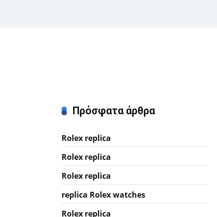
Πρόσφατα άρθρα
Rolex replica
Rolex replica
Rolex replica
replica Rolex watches
Rolex replica