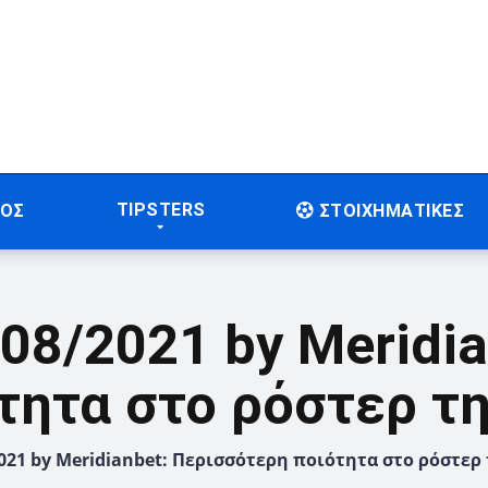
TIPSTERS
ΤΟΣ
ΣΤΟΙΧΗΜΑΤΙΚΕΣ
/08/2021 by Meridia
τητα στο ρόστερ τ
/2021 by Meridianbet: Περισσότερη ποιότητα στο ρόστερ