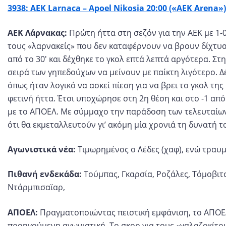
3938: AEK Larnaca – Apoel Nikosia 20:00 («AEK Arena»)
ΑΕΚ Λάρνακας:
Πρώτη ήττα στη σεζόν για την ΑΕΚ με 1-
τους «λαρνακείς» που δεν καταφέρνουν να βρουν δίχτυα. 
από το 30′ και δέχθηκε το γκολ επτά λεπτά αργότερα. Στ
σειρά των γηπεδούχων να μείνουν με παίκτη λιγότερο. Δ
όπως ήταν λογικό να ασκεί πίεση για να βρει το γκολ τη
φετινή ήττα. Έτσι υποχώρησε στη 2η θέση και στο -1 απ
με το ΑΠΟΕΛ. Με σύμμαχο την παράδοση των τελευταίων
ότι θα εκμεταλλευτούν γι’ ακόμη μία χρονιά τη δυνατή τ
Αγωνιστικά νέα:
Τιμωρημένος ο Λέδες (χαφ), ενώ τραυμ
Πιθανή ενδεκάδα:
Τούμπας, Γκαρσία, Ροζάλες, Τόμοβιτς
Ντάρμπισαϊαρ,
ΑΠΟΕΛ:
Πραγματοποιώντας πειστική εμφάνιση, το ΑΠΟΕΛ 
προηγούμενη αγωνιστική. Το σκορ για τους «γαλαζοκίτρι