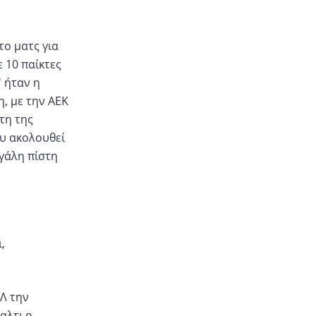
το ματς για
 10 παίκτες
′ ήταν η
, με την ΑΕΚ
τη της
ου ακολουθεί
γάλη πίστη
.
,
ΕΛ την
αλτι ο