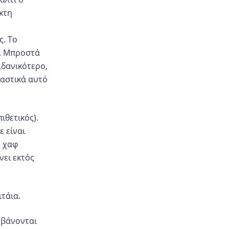
κτη
ς. Το
ή. Μπροστά
ιδανικότερο,
ιαστικά αυτό
ιθετικός).
ε είναι
ς χαφ
νει εκτός
ιτάια.
μβάνονται