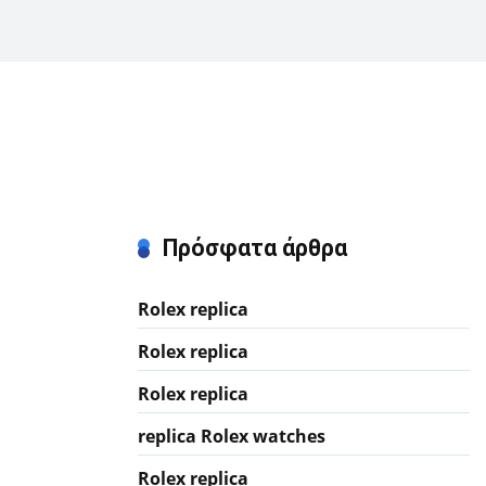
Πρόσφατα άρθρα
Rolex replica
Rolex replica
Rolex replica
replica Rolex watches
Rolex replica