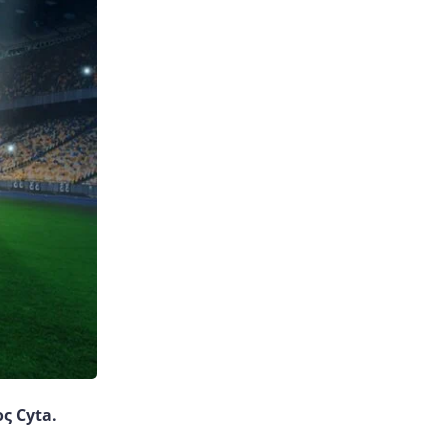
ς Cyta.