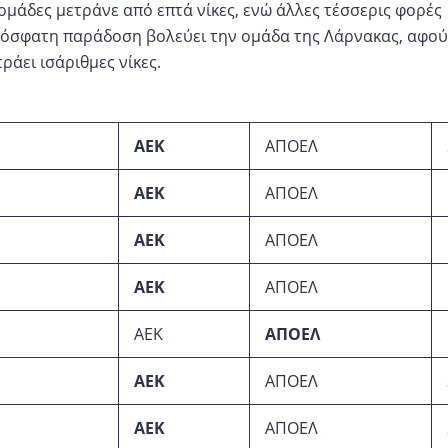
ο ομάδες μετράνε από επτά νίκες, ενώ άλλες τέσσερις φορές
 πρόσφατη παράδοση βολεύει την ομάδα της Λάρνακας, αφού
ράει ισάριθμες νίκες.
ΑΕΚ
ΑΠΟΕΛ
ΑΕΚ
ΑΠΟΕΛ
ΑΕΚ
ΑΠΟΕΛ
ΑΕΚ
ΑΠΟΕΛ
ΑΕΚ
ΑΠΟΕΛ
ΑΕΚ
ΑΠΟΕΛ
ΑΕΚ
ΑΠΟΕΛ