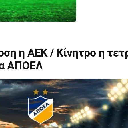
ση η ΑΕΚ / Κίνητρο η τετ
ια ΑΠΟΕΛ