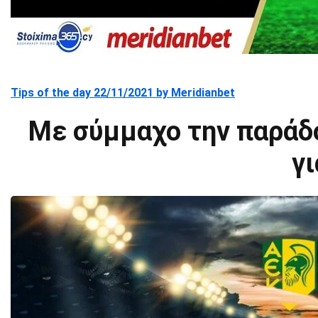
Tips of the day 22/11/2021 by Meridianbet
Με σύμμαχο την παράδο
γ