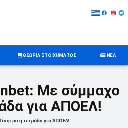
ΘΕΩΡΙΑ ΣΤΟΙΧΗΜΑΤΟΣ
ΝΕΑ
ianbet: Με σύμμαχο
ράδα για ΑΠΟΕΛ!
 Κίνητρο η τετράδα για ΑΠΟΕΛ!