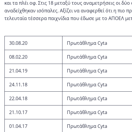
και τα πλέι οφ. Στις 18 μεταξύ τους αναμετρήσεις οι δύ
αναδείχθηκαν ισόπαλες. Αξίζει να αναφερθεί ότι η πιο
τελευταία τέσσερα παιχνίδια που έδωσε με το ΑΠΟΕΛ μετ
30.08.20
Πρωτάθλημα Cyta
08.02.20
Πρωτάθλημα Cyta
21.04.19
Πρωτάθλημα Cyta
24.11.18
Πρωτάθλημα Cyta
22.04.18
Πρωτάθλημα Cyta
21.10.17
Πρωτάθλημα Cyta
01.04.17
Πρωτάθλημα Cyta