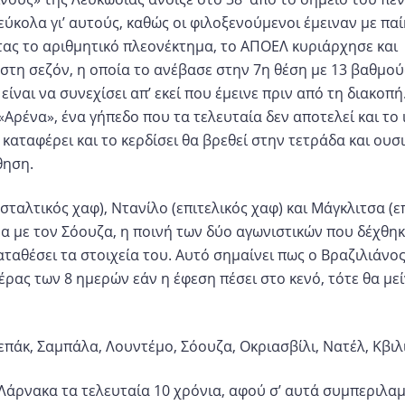
ύκολα γι’ αυτούς, καθώς οι φιλοξενούμενοι έμειναν με παί
οντας το αριθμητικό πλεονέκτημα, το ΑΠΟΕΛ κυριάρχησε και
στη σεζόν, η οποία το ανέβασε στην 7η θέση με 13 βαθμού
ναι να συνεχίσει απ’ εκεί που έμεινε πριν από τη διακοπ
«Αρένα», ένα γήπεδο που τα τελευταία δεν αποτελεί και το 
καταφέρει και το κερδίσει θα βρεθεί στην τετράδα και ουσ
θηση.
αλτικός χαφ), Ντανίλο (επιτελικός χαφ) και Μάγκλιτσα (επ
α με τον Σόουζα, η ποινή των δύο αγωνιστικών που δέχθηκ
αταθέσει τα στοιχεία του. Αυτό σημαίνει πως ο Βραζιλιάνο
έρας των 8 ημερών εάν η έφεση πέσει στο κενό, τότε θα μεί
επάκ, Σαμπάλα, Λουντέμο, Σόουζα, Οκριασβίλι, Νατέλ, Κβιλ
Λάρνακα τα τελευταία 10 χρόνια, αφού σ’ αυτά συμπεριλα