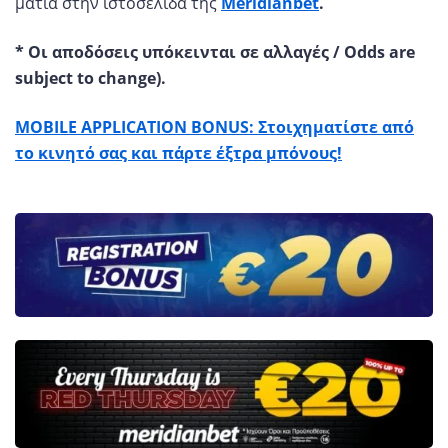
ματιά στην ιστοσελίδα της
Meridianbet
.
* Οι αποδόσεις υπόκεινται σε αλλαγές / Odds are
subject to change).
MOBILE APPLICATION BONUS: Στοιχηματίστε από
το κινητό σας και πάρτε έξτρα μπόνους!