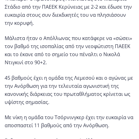
Στάδιο από την ΠΑΕΕΚ Κερύνειας με 2-2 και έδωσε την
ευκαιρία στους συν διεκδικητές του να πλησιάσουν
την κορυφή.
Μάλιστα ήταν ο Απόλλωνας που κατάφερε να «σώσει»
τον βαθμό της ισοπαλίας από την νεοφώτιστη ΠΑΕΕΚ
και το έκανε από το σημείο του πέναλτι ο Νικολά
Ντιγκινί στο 90+2.
45 βαθμούς έχει η ομάδα της Λεμεσού και ο αγώνας με
την Ανόρθωση για την τελευταία αγωνιστική της
κανονικής διάρκειας του πρωταθλήματος κρίνεται ως
υψίστης σημασίας.
Με νίκη η ομάδα του Τσόρνινγκερ έχει την ευκαιρία να
αποσπαστεί 11 βαθμούς από την Ανόρθωση.