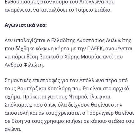
Eνθουσιασμός στον κόσμο του Απόλλωνα που
αναμένεται να κατακλύσει το Τσίρειο Στάδιο.
Αγωνιστικά νέα:
Δεν υπολογίζεται ο Ελλαδίτης Αναστάσιος Αυλωνίτης
που δέχθηκε κόκκινη κάρτα με την ΠΑΕΕΚ, αναμένεται
να πάρει θέση βασικού ο Χάρης Μαυρίας αντί του
Ανδρέα Φιλιώτη.
Σημαντικές επιστροφές για τον Απόλλωνα πέρα από
τους Ρομπέρζ και Κατελάρη που θα είναι στο αρχικό
σχήμα. Πρόκειται για τους Νταμπό, Ίλιεφ και
Σπόλιαριτς, που όπως όλα δείχνουν θα είναι στην
αποστολή και αν τους χρειαστεί ο Τσόρνιγκερ θα είναι
σε θέση να τους χρησιμοποιήσει σε κάποιο στάδιο του
αγώνα.