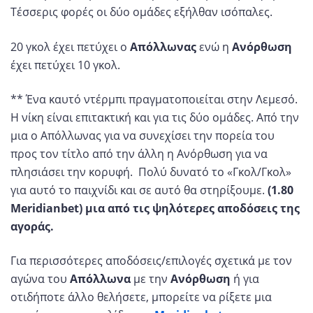
Τέσσερις φορές οι δύο ομάδες εξήλθαν ισόπαλες.
20 γκολ έχει πετύχει ο
Απόλλωνας
ενώ η
Ανόρθωση
έχει πετύχει 10 γκολ.
** Ένα καυτό ντέρμπι πραγματοποιείται στην Λεμεσό.
Η νίκη είναι επιτακτική και για τις δύο ομάδες. Από την
μια ο Απόλλωνας για να συνεχίσει την πορεία του
προς τον τίτλο από την άλλη η Ανόρθωση για να
πλησιάσει την κορυφή. Πολύ δυνατό το «Γκολ/Γκολ»
για αυτό το παιχνίδι και σε αυτό θα στηρίξουμε.
(1.80
Meridianbet) μια από τις ψηλότερες αποδόσεις της
αγοράς.
Για περισσότερες αποδόσεις/επιλογές σχετικά με τον
αγώνα του
Απόλλωνα
με την
Ανόρθωση
ή για
οτιδήποτε άλλο θελήσετε, μπορείτε να ρίξετε μια