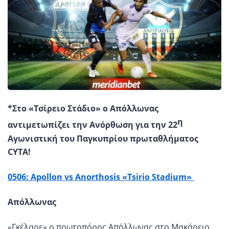
*Στο «Τσίρειο Στάδιο» ο Απόλλωνας
η
αντιμετωπίζει την Ανόρθωση για την 22
Αγωνιστική του Παγκυπρίου πρωταθλήματος
CYTA!
0506: Apollon vs Anorthosis «Tsirio Stadium»
Απόλλωνας
«Γκέλαρε» ο πρωτοπόρος Απόλλωνας στο Μακάρειο