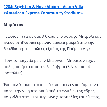
1284: Brighton & Hove Albion – Aston Villa
«American Express Community Stadium»
Μπράιτον
Γνώρισε ήττα σοκ με 3-0 από την ουραγό Μπέρνλι και
πλέον οι «Γλάροι» έμειναν αρκετά μακριά από την
διεκδίκηση της πρώτης εξάδας της Πρέμιερ Λιγκ.
Πριν το παιχνίδι με την Μπέρνλι η Μπράιτον είχαν
μόλις μια ήττα από τον Δεκέμβριο (3 Νίκες και 4
Ισοπαλίες).
Ένα πολύ κακό στατιστικό είναι ότι δεν κατάφερε να
πάρει την νίκη στα οκτώ από τα εννιά εντός έδρας
παιχνίδια στην Πρέμιερ Λιγκ (5 Ισοπαλίες και 3 Ήττες).