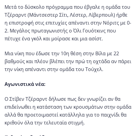
Μετά το δύσκολο πρόγραμμα που έβγαλε η ομάδα του
Τζέραρντ (Μάντσεστερ Σίτι, Λέστερ, Λίβερπουλ) ήρθε
η επιστροφή στις επιτυχίες απέναντι στην Νόριτς με 0-
2. Μεγάλος πρωταγωνιστής ο Όλι Γουότκινς που
πέτυχε ένα γκόλ και μοίρασε και μια ασίστ.
Μια νίκη που έδωσε την 10η θέση στην Βίλα με 22
βαθμούς και πλέον βλέπει την πρώ τη οχτάδα αν πάρει
την νίκη απέναντι στην ομάδα του Τούχελ.
Αγωνιστικά νέα:
O Στίβεν Τζέραρντ δήλωσε πως δεν γνωρίζει αν θα
επιδείνωθει η κατάσταση των κρουσμάτων στην ομάδα
αλλά θα προετοιμαστεί κατάλληλα για το παιχνίδι θα
κριθούν όλα την τελευταία στιγμή.