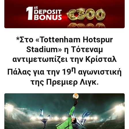
*Στο «Tottenham Hotspur
Stadium» η Tότεναμ
αντιμετωπίζει την Κρίσταλ
η
Πάλας για την 19
αγωνιστική
της Πρεμιερ Λιγκ.