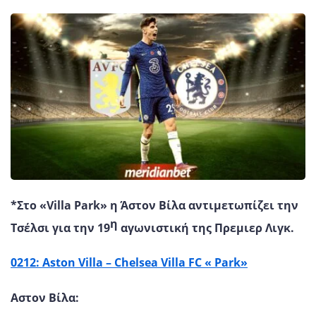
*Στο «Villa Park» η Άστον Βίλα αντιμετωπίζει την
η
Τσέλσι για την 19
αγωνιστική της Πρεμιερ Λιγκ.
0212: Aston Villa – Chelsea Villa FC « Park»
Αστον Βίλα: