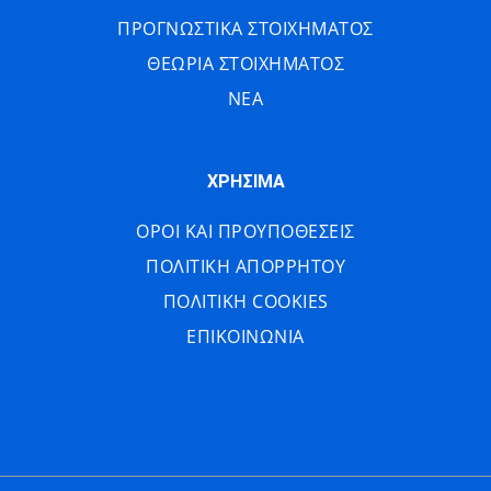
ΠΡΟΓΝΩΣΤΙΚΑ ΣΤΟΙΧΗΜΑΤΟΣ
ΘΕΩΡΙΑ ΣΤΟΙΧΗΜΑΤΟΣ
ΝΕΑ
ΧΡΗΣΙΜΑ
ΟΡΟΙ ΚΑΙ ΠΡΟΥΠΟΘΕΣΕΙΣ
ΠΟΛΙΤΙΚΗ ΑΠΟΡΡΗΤΟΥ
ΠΟΛΙΤΙΚΗ COOKIES
ΕΠΙΚΟΙΝΩΝΙΑ