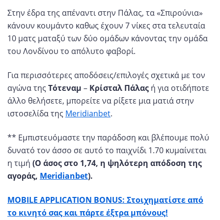
Στην έδρα της απέναντι στην Πάλας, τα «Σπιρούνια»
κάνουν κουμάντο καθως έχουν 7 νίκες στα τελευταία
10 ματς ματαξύ των δύο ομάδων κάνοντας την ομάδα
του Λονδίνου το απόλυτο φαβορί.
Για περισσότερες αποδόσεις/επιλογές σχετικά με τον
αγώνα της
Τότεναμ
–
Κρίσταλ Πάλας
ή για οτιδήποτε
άλλο θελήσετε, μπορείτε να ρίξετε μια ματιά στην
ιστοσελίδα της
Meridianbet
.
** Εμπιστευόμαστε την παράδοση και βλέπουμε πολύ
δυνατό τον άσσο σε αυτό το παιχνίδι 1.70 κυμαίνεται
η τιμή
(Ο άσος στο 1,74, η ψηλότερη απόδοση της
αγοράς,
Meridianbet
).
MOBILE APPLICATION BONUS: Στοιχηματίστε από
το κινητό σας και πάρτε έξτρα μπόνους!