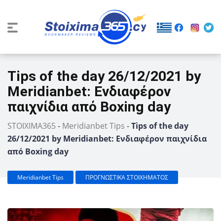
Tips of the day 26/12/2021 by
Meridianbet: Ενδιαφέρον
παιχνίδια από Boxing day
STOIXIMA365
-
Meridianbet Tips
-
Tips of the day
26/12/2021 by Meridianbet: Ενδιαφέρον παιχνίδια
από Boxing day
Meridianbet Tips
ΠΡΟΓΝΩΣΤΙΚΑ ΣΤΟΙΧΗΜΑΤΟΣ