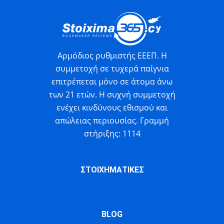
Αρμόδιος ρυθμιστής ΕΕΕΠ. Η
συμμετοχή σε τυχερά παίγνια
επιτρέπεται μόνο σε άτομα άνω
των 21 ετών. Η συχνή συμμετοχή
ενέχει κινδύνους εθισμού και
απώλειας περιουσίας. Γραμμή
στήριξης: 1114
ΣΤΟΙΧΗΜΑΤΙΚΕΣ
BLOG