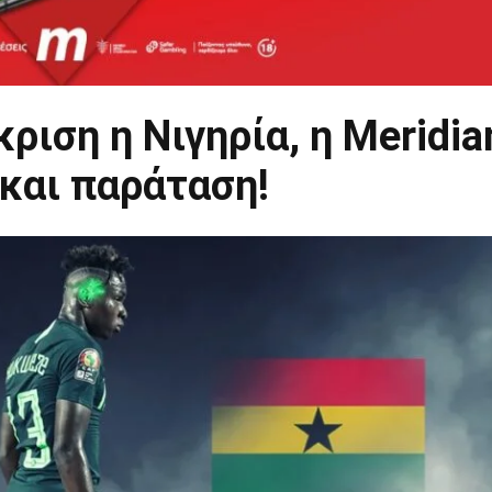
ριση η Νιγηρία, η Meridia
και παράταση!