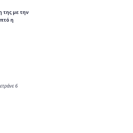
 της με την
επτό η
μετράνε 6