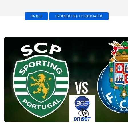
DR BET
ΠΡΟΓΝΩΣΤΙΚΑ ΣΤΟΙΧΗΜΑΤΟΣ