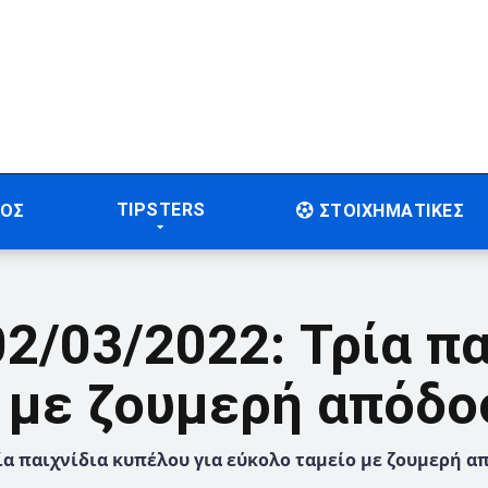
TIPSTERS
ΤΟΣ
ΣΤΟΙΧΗΜΑΤΙΚΕΣ
2/03/2022: Τρία πα
 με ζουμερή απόδοσ
ία παιχνίδια κυπέλου για εύκολο ταμείο με ζουμερή απ