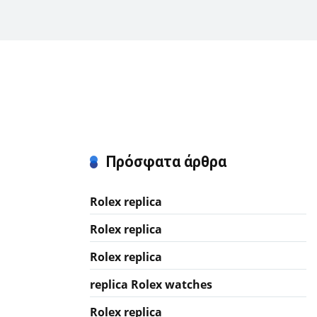
Πρόσφατα άρθρα
Rolex replica
Rolex replica
Rolex replica
replica Rolex watches
Rolex replica