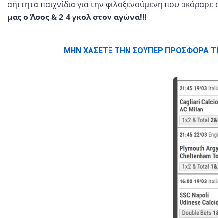
αήττητα παιχνίδια για την φιλοξενούμενη που σκόραρε σ
μας ο Άσος & 2-4 γκολ στον αγώνα!!!
ΜΗΝ ΧΑΣΕΤΕ ΤΗΝ ΣΟΥΠΕΡ ΠΡΟΣΦΟΡΑ ΤΗ