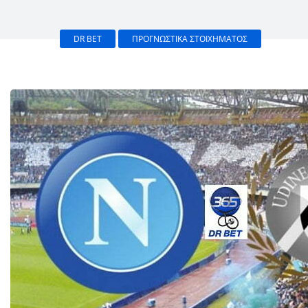
DR BET
ΠΡΟΓΝΩΣΤΙΚΑ ΣΤΟΙΧΗΜΑΤΟΣ