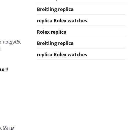
Breitling replica
replica Rolex watches
Rolex replica
 παιχνίδι
Breitling replica
!
replica Rolex watches
α!!!
νίδι με