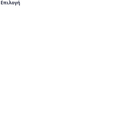
.
Επιλογή