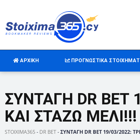
ΑΡΧΙΚΗ
ΠΡΟΓΝΩΣΤΙΚΑ ΣΤΟΙΧΗΜΑ
ΣΥΝΤΑΓΗ DR BET 1
ΚΑΙ ΣΤΑΖΩ ΜΕΛΙ!!!
STOIXIMA365
-
DR BET
-
ΣΥΝΤΑΓΗ DR BET 19/03/2022: ΤΡ