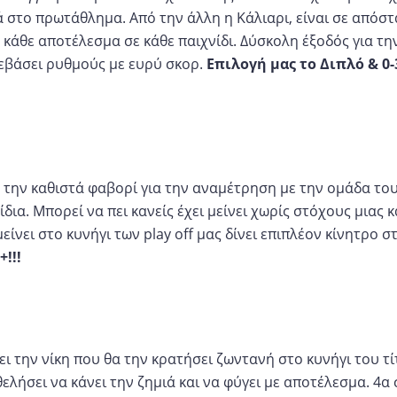
τά στο πρωτάθλημα. Από την άλλη η Κάλιαρι, είναι σε απόσ
κάθε αποτέλεσμα σε κάθε παιχνίδι. Δύσκολη έξοδός για τη
εβάσει ρυθμούς με ευρύ σκορ.
Επιλογή μας το Διπλό & 0-
υθ την καθιστά φαβορί για την αναμέτρηση με την ομάδα το
δια. Μπορεί να πει κανείς έχει μείνει χωρίς στόχους μιας κ
είνει στο κυνήγι των play off μας δίνει επιπλέον κίνητρο σ
!!!
 την νίκη που θα την κρατήσει ζωντανή στο κυνήγι του τί
θελήσει να κάνει την ζημιά και να φύγει με αποτέλεσμα. 4