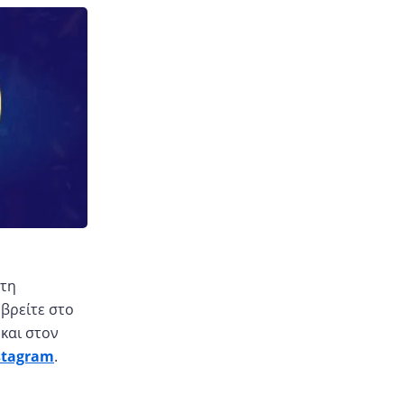
 τη
 βρείτε στο
 και στον
stagram
.