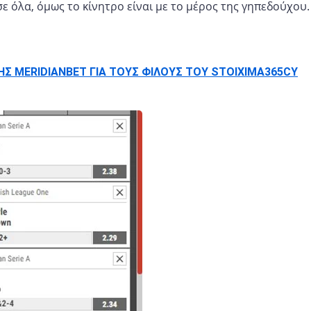
ε όλα, όμως το κίνητρο είναι με το μέρος της γηπεδούχου
Σ MERIDIANBET ΓΙΑ ΤΟΥΣ ΦΙΛΟΥΣ ΤΟΥ STOIXIMA365CY