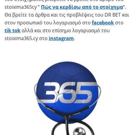
stoixima365cy ”
Πώς να κερδίσω από το στοίχημα
“.
Θα βρείτε τα άρθρα και τις προβλέψεις του DR BET και
στον προσωπικό του λογαριασμό στο
facebook
στο
tik tok
αλλά και στο επίσημο λογαριασμό του
stoixima365.cy στο
instagram
.