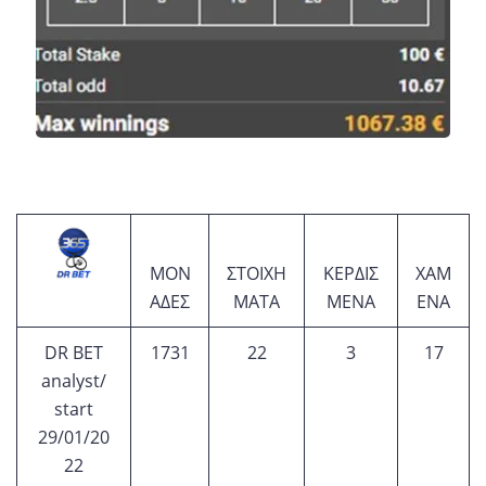
ΜΟΝ
ΣΤΟΙΧΗ
ΚΕΡΔΙΣ
ΧΑΜ
ΑΔΕΣ
ΜΑΤΑ
ΜΕΝΑ
ΕΝΑ
DR BET
1731
22
3
17
analyst/
start
29/01/20
22