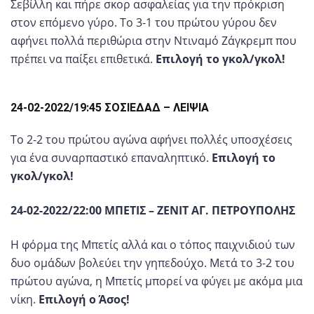
Σεβίλλη και πήρε σκορ ασφαλείας για την πρόκριση
στον επόμενο γύρο. Το 3-1 του πρώτου γύρου δεν
αφήνει πολλά περιθώρια στην Ντιναμό Ζάγκρεμπ που
πρέπει να παίξει επιθετικά.
Επιλογή το
γκολ/γκολ!
24-02-2022/19:45 ΣΟΣΙΕΔΑΔ – ΛΕΙΨΙΑ
Το 2-2 του πρώτου αγώνα αφήνει πολλές υποσχέσεις
για ένα συναρπαστικό επαναληπτικό.
Επιλογή το
γκολ/γκολ!
24-02-2022/22:00 ΜΠΕΤΙΣ – ΖΕΝΙΤ ΑΓ. ΠΕΤΡΟΥΠΟΛΗΣ
Η φόρμα της Μπετίς αλλά και ο τόπος παιχνιδιού των
δυο ομάδων βολεύει την γηπεδούχο. Μετά το 3-2 του
πρώτου αγώνα, η Μπετίς μπορεί να φύγει με ακόμα μια
νίκη.
Επιλογή
ο Άσος
!